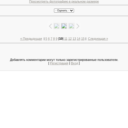
Просмотреть фотографию в реальном размере
« Предыдущая
|
5
6
7
8
9
[
10
]
11
12
13
14
15
|
Следующая »
Добавлять комментарии могут только зарегистрированные пользователи.
[
Регистрация
|
Вход
]