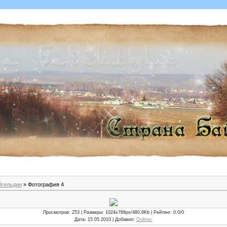
йгильдии
» Фотография 4
Просмотров
: 253 |
Размеры
: 1024x768px/480.8Kb |
Рейтинг
: 0.0/0
Дата
: 15.05.2010 |
Добавил
:
Ordinec