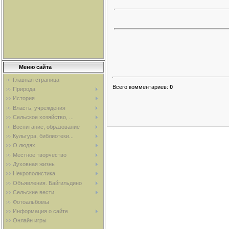
Меню сайта
Главная страница
Всего комментариев
:
0
Природа
История
Власть, учреждения
Сельское хозяйство, ...
Воспитание, образование
Культура, библиотеки...
О людях
Местное творчество
Духовная жизнь
Некрополистика
Объявления. Байгильдино
Сельские вести
Фотоальбомы
Информация о сайте
Онлайн игры