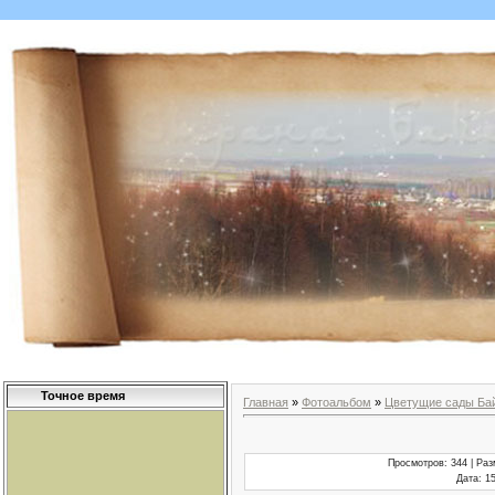
Точное время
Главная
»
Фотоальбом
»
Цветущие сады Ба
Просмотров
: 344 |
Раз
Дата
: 1