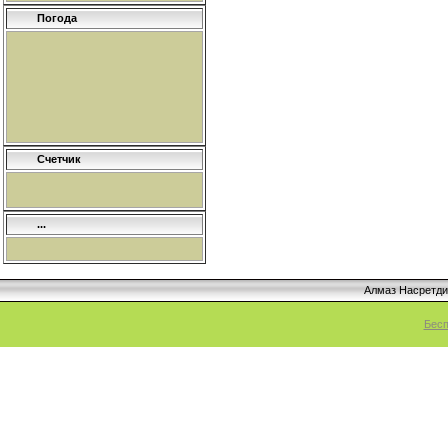
Погода
Счетчик
...
Алмаз Насретд
Бесп