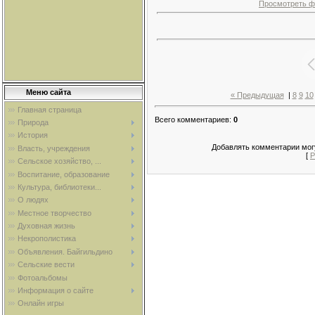
Просмотреть ф
Меню сайта
« Предыдущая
|
8
9
10
Главная страница
Всего комментариев
:
0
Природа
История
Добавлять комментарии могу
Власть, учреждения
[
Р
Сельское хозяйство, ...
Воспитание, образование
Культура, библиотеки...
О людях
Местное творчество
Духовная жизнь
Некрополистика
Объявления. Байгильдино
Сельские вести
Фотоальбомы
Информация о сайте
Онлайн игры