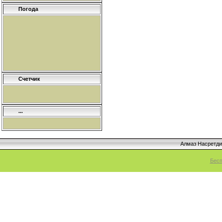
Погода
Счетчик
...
Алмаз Насретд
Бесп