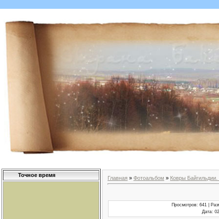
Точное время
Главная
»
Фотоальбом
»
Ковры Байгильдии.
Просмотров
: 641 |
Раз
Дата
: 0