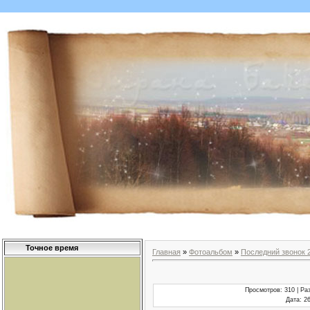
Точное время
Главная
»
Фотоальбом
»
Последний звонок 
Просмотров
: 310 |
Ра
Дата
: 2