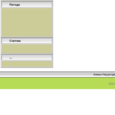
Погода
Счетчик
...
Алмаз Насретд
Бесп