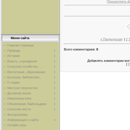
Просмотреть ф
Меню сайта
« Предыдущая
|
2
Главная страница
Всего комментариев
:
0
Природа
История
Добавлять комментарии могу
Власть, учреждения
[
Р
Сельское хозяйство, ...
Воспитание, образование
Культура, библиотеки...
О людях
Местное творчество
Духовная жизнь
Некрополистика
Объявления. Байгильдино
Сельские вести
Фотоальбомы
Информация о сайте
Онлайн игры