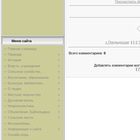
Просмотреть ф
Меню сайта
« Предыдущая
|
5
6
Главная страница
Всего комментариев
:
0
Природа
История
Добавлять комментарии могу
Власть, учреждения
[
Р
Сельское хозяйство, ...
Воспитание, образование
Культура, библиотеки...
О людях
Местное творчество
Духовная жизнь
Некрополистика
Объявления. Байгильдино
Сельские вести
Фотоальбомы
Информация о сайте
Онлайн игры