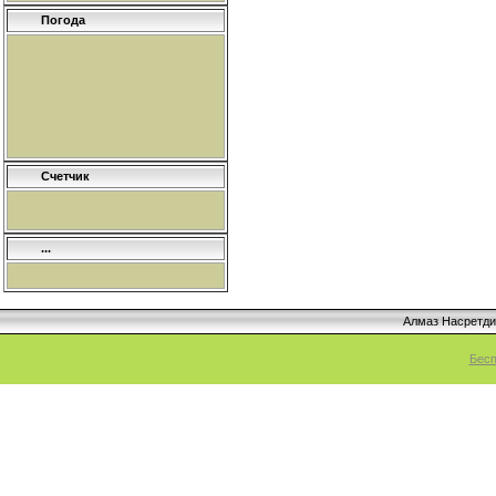
Погода
Счетчик
...
Алмаз Насретд
Бесп