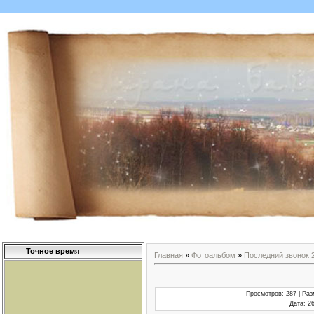
Точное время
Главная
»
Фотоальбом
»
Последний звонок 
Просмотров
: 287 |
Раз
Дата
: 2