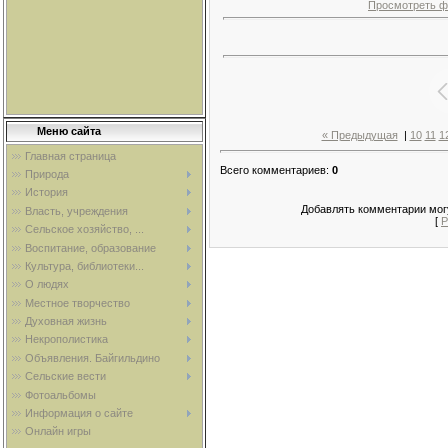
Просмотреть ф
Меню сайта
« Предыдущая
|
10
11
1
Главная страница
Всего комментариев
:
0
Природа
История
Добавлять комментарии могу
Власть, учреждения
[
Р
Сельское хозяйство, ...
Воспитание, образование
Культура, библиотеки...
О людях
Местное творчество
Духовная жизнь
Некрополистика
Объявления. Байгильдино
Сельские вести
Фотоальбомы
Информация о сайте
Онлайн игры