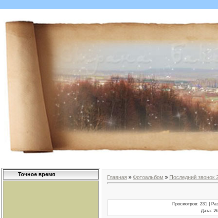
Точное время
Главная
»
Фотоальбом
»
Последний звонок 
Просмотров
: 231 |
Ра
Дата
: 2