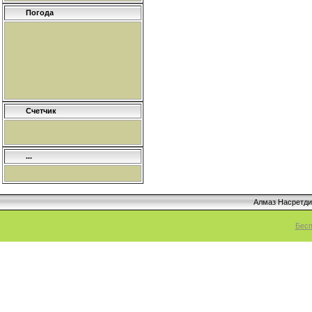
Погода
Счетчик
...
Алмаз Насретд
Бесп