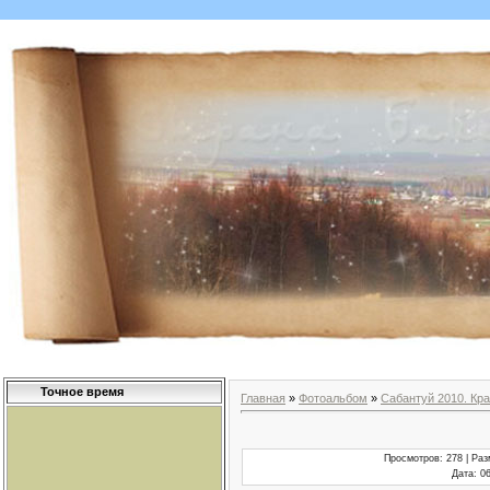
Точное время
Главная
»
Фотоальбом
»
Сабантуй 2010. Кра
Просмотров
: 278 |
Раз
Дата
: 0