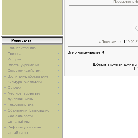
Просмотреть ф
Меню сайта
« Предыдущая
|
19
20
2
Главная страница
Всего комментариев
:
0
Природа
История
Добавлять комментарии могу
Власть, учреждения
[
Р
Сельское хозяйство, ...
Воспитание, образование
Культура, библиотеки...
О людях
Местное творчество
Духовная жизнь
Некрополистика
Объявления. Байгильдино
Сельские вести
Фотоальбомы
Информация о сайте
Онлайн игры