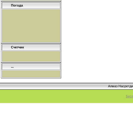
Погода
Счетчик
...
Алмаз Насретд
Бесп