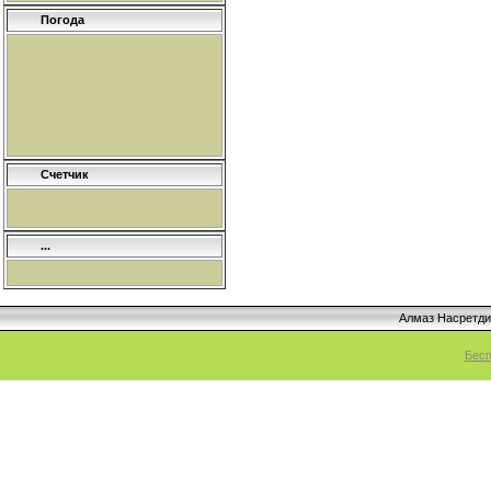
Погода
Счетчик
...
Алмаз Насретд
Бесп