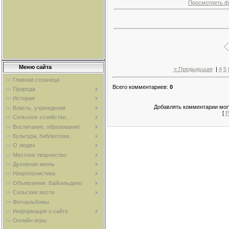
Просмотреть ф
Меню сайта
« Предыдущая
|
4
5
Главная страница
Всего комментариев
:
0
Природа
История
Добавлять комментарии могу
Власть, учреждения
[
Р
Сельское хозяйство, ...
Воспитание, образование
Культура, библиотеки...
О людях
Местное творчество
Духовная жизнь
Некрополистика
Объявления. Байгильдино
Сельские вести
Фотоальбомы
Информация о сайте
Онлайн игры