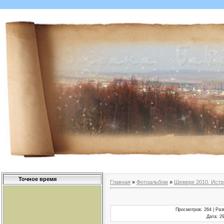
Точное время
Главная
»
Фотоальбом
»
Шежере 2010. Истр
Просмотров
: 264 |
Раз
Дата
: 2