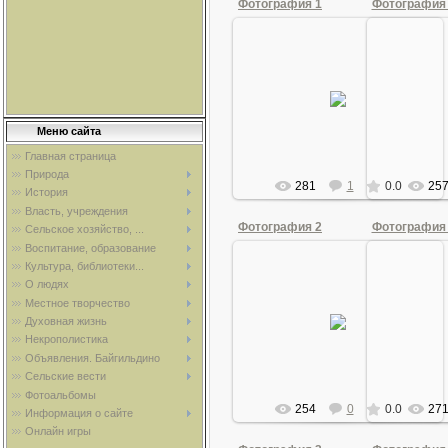
Фотография 1
Фотография
29.06.2010
2
Ordinec
Меню сайта
Главная страница
Природа
281
1
0.0
25
История
Власть, учреждения
Фотография 2
Фотография
Сельское хозяйство, ...
Воспитание, образование
Культура, библиотеки...
О людях
Местное творчество
29.06.2010
2
Духовная жизнь
Ordinec
Некрополистика
Объявления. Байгильдино
Сельские вести
Фотоальбомы
254
0
0.0
27
Информация о сайте
Онлайн игры