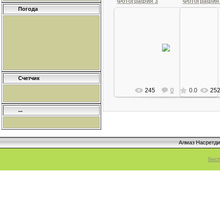
Фотография 3
Фотография
Погода
29.06.2010
2
Ordinec
Счетчик
245
0
0.0
25
...
Алмаз Насретд
Бесп