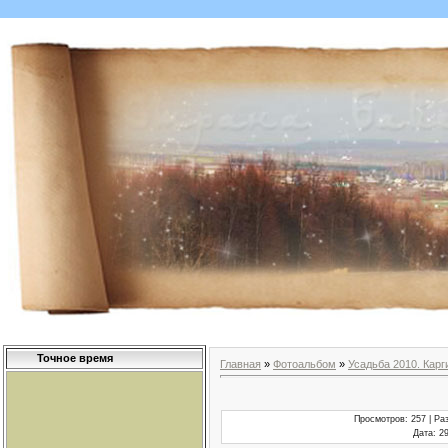
Точное время
Главная
»
Фотоальбом
»
Усадьба 2010. Карг
Просмотров
: 257 |
Ра
Дата
: 2