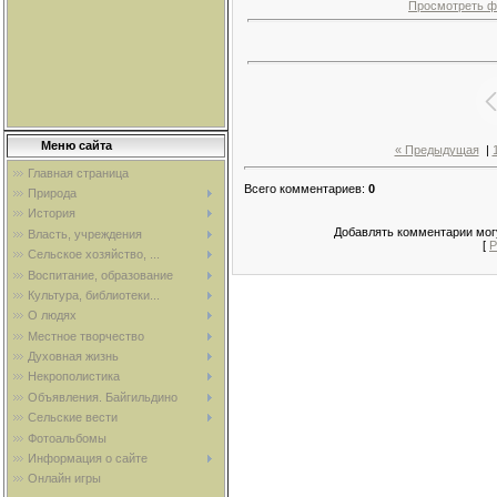
Просмотреть ф
Меню сайта
« Предыдущая
|
Главная страница
Всего комментариев
:
0
Природа
История
Добавлять комментарии могу
Власть, учреждения
[
Р
Сельское хозяйство, ...
Воспитание, образование
Культура, библиотеки...
О людях
Местное творчество
Духовная жизнь
Некрополистика
Объявления. Байгильдино
Сельские вести
Фотоальбомы
Информация о сайте
Онлайн игры