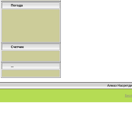
Погода
Счетчик
...
Алмаз Насретд
Бесп