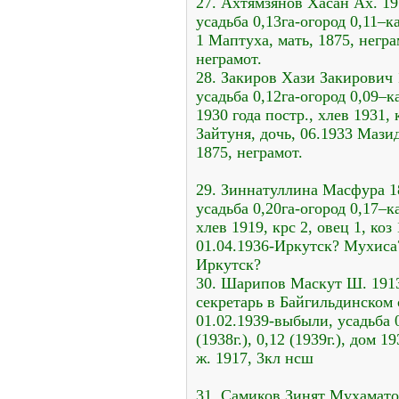
27. Ахтямзянов Хасан Ах. 19
усадьба 0,13га-огород 0,11–к
1 Маптуха, мать, 1875, негра
неграмот.
28. Закиров Хази Закирович 
усадьба 0,12га-огород 0,09–ка
1930 года постр., хлев 1931, 
Зайтуня, дочь, 06.1933 Мазид
1875, неграмот.
29. Зиннатуллина Масфура 18
усадьба 0,20га-огород 0,17–к
хлев 1919, крс 2, овец 1, коз
01.04.1936-Иркутск? Мухиса?,
Иркутск?
30. Шарипов Маскут Ш. 1913
секретарь в Байгильдинском 
01.02.1939-выбыли, усадьба 
(1938г.), 0,12 (1939г.), дом 1
ж. 1917, 3кл нсш
31. Самиков Зинят Мухаматов