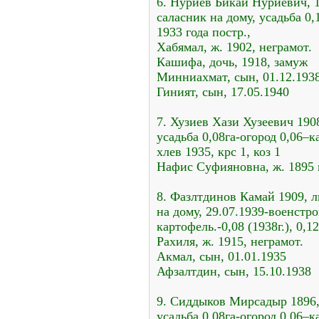
6. Нуриев Бикай Нуриевич, 1
саласник на дому, усадьба 0,
1933 года постр.,
Хабямал, ж. 1902, неграмот.
Кашифа, дочь, 1918, замуж
Минниахмат, сын, 01.12.1938
Гиният, сын, 17.05.1940
7. Хузиев Хази Хузеевич 1908
усадьба 0,08га-огород 0,06–к
хлев 1935, крс 1, коз 1
Нафис Суфияновна, ж. 1895 
8. Фазлтдинов Камай 1909, л
на дому, 29.07.1939-военстро
картофель.-0,08 (1938г.), 0,12
Рахиля, ж. 1915, неграмот.
Акмал, сын, 01.01.1935
Афзалтдин, сын, 15.10.1938
9. Сиддыков Мирсадыр 1896, н
усадьба 0,08га-огород 0,06–к