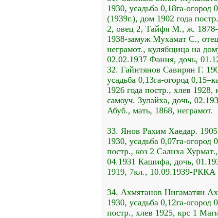
1930, усадьба 0,18га-огород 0
(1939г.), дом 1902 года постр
2, овец 2, Тайфя М., ж. 1878
1938-замуж Мухамат С., отец
неграмот., кулябщица на дому
02.02.1937 Фания, дочь, 01.1
32. Гайнтянов Савирян Г. 190
усадьба 0,13га-огород 0,15–ка
1926 года постр., хлев 1928, 
самоуч. Зулайха, дочь, 02.19
Абуб., мать, 1868, неграмот.
33. Янов Рахим Хаедар. 1905
1930, усадьба 0,07га-огород 
постр., коз 2 Салиха Хурмат.,
04.1931 Кашифа, дочь, 01.19
1919, 7кл., 10.09.1939-РККА
34. Ахмятанов Нигаматян Ах.
1930, усадьба 0,12га-огород 
постр., хлев 1925, крс 1 Маг