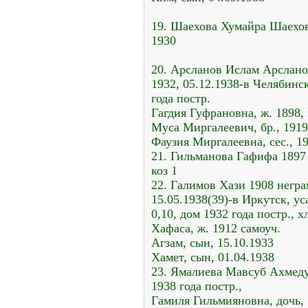
19. Шаехова Хумайра Шаеховн
1930
20. Арсланов Ислам Арсланов
1932, 05.12.1938-в Челябинск
года постр.
Гагдия Гуфрановна, ж. 1898, 
Муса Миргалеевич, бр., 1919
Фаузия Миргалеевна, сес., 19
21. Гильманова Гафифа 1897 
коз 1
22. Галимов Хази 1908 негра
15.05.1938(39)-в Иркутск, ус
0,10, дом 1932 года постр., х
Хафаса, ж. 1912 самоуч.
Агзам, сын, 15.10.1933
Хамет, сын, 01.04.1938
23. Ямалиева Мавсуб Ахмеду
1938 года постр.,
Гамиля Гильмияновна, дочь,