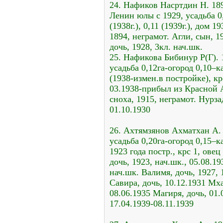
24. Нафиков Насртдин Н. 1894
Ленин юлы с 1929, усадьба 0
(1938г.), 0,11 (1939г.), дом 1
1894, неграмот. Агли, сын, 1
дочь, 1928, 3кл. нач.шк.
25. Нафикова Бибинур Р(Г). 1
усадьба 0,12га-огород 0,10–к
(1938-измен.в постройке), кр
03.1938-прибыл из Красной 
сноха, 1915, неграмот. Нурзад
01.10.1930
26. Ахтямзянов Ахматхан А. 
усадьба 0,20га-огород 0,15–ка
1923 года постр., крс 1, овец
дочь, 1923, нач.шк., 05.08.1
нач.шк. Валимя, дочь, 1927, 
Савира, дочь, 10.12.1931 Мха
08.06.1935 Магиря, дочь, 01.
17.04.1939-08.11.1939