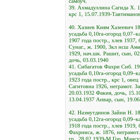
самоуч.
39. Ахмадуллина Сагида Х. 1
крс 1, 15.07.1939-Тавтимано
40. Хазиев Киям Хазеевич 18
усадьба 0,10га-огород 0,07–ка
1907 года постр., хлев 1937, 
Сунаг., ж. 1900, 3кл нсш Ами
1929, нач.шк. Рашит, сын, 02
дочь, 03.03.1940
41. Сибагатов Фахри Сиб. 19
усадьба 0,10га-огород 0,09–ка
1923 года постр., крс 1, овец
Сагитовна 1926, неграмот. За
20.03.1932 Факия, дочь, 15.1
13.04.1937 Анвар, сын, 19.06
42. Назмутдинов Зайни Н. 18
усадьба 0,12га-огород 0,09–ка
1918 года постр., хлев 1919, 
Фахрниса, ж. 1876, неграмот.
гр., 28.02.1939-М.Гор. Мансу