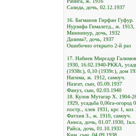
Рабига, ж. 1916
Сазида, дочь, 02.12.1937
16. Багманов Гирфан Гуфур. 
Нурзифа Гималетд., ж. 1913, 
Миннинур, дочь, 1932
Дазима?, дочь, 1937
Ошибочно открыто 2-й раз
17. Набиев Мирсадр Галимови
1930, 16.02.1940-РККА, усадь
(1938г.), 0,10 (1939г.), дом 19
Нагима, ж. 1912, самоуч.
Назгат, сын, 05.09.1937
Фануз, сын, 02.03.1940
18. Кулов Мутагар Х. 1904-26
1929, усадьба 0,06га-огород 
постр., хлев 1931, крс 1, коз 
Фатхия З., ж. 1910, самоуч.
Аниса, дочь, 01.07.1930, 1кл
Райса, дочь, 01.10.1933
Ким, сын, 04.09.1938