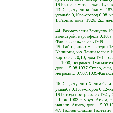
1916, неграмот. Балхиз Г., сн
43. Сагдатуллина Галимя 1878
усадьба 0,10га-огород 0,08–к
1 Рабига, дочь, 1926, 2кл нач
44. Рахматуллин Зайнулла 19
военстрой, картофель 0,10га,
Флюра, дочь, 01.01.1939
45. Гайнтдинов Нагретдин 18
Каширин, к-з Ленин юлы с 19
картофель 0,10, дом 1931 год
ж. 1900, неграмот. Гульмагру
дочь, 15.08.1937 Ягфар, сын
неграмот., 07.07.1939-Казахс
46. Сагдатуллин Халим Сагд. 
усадьба 0,15га-огород 0,12–ка
1917 года постр., хлев 1921, 
Ш., ж. 1903 самоуч. Агзам, с
нач.шк. Аниса, дочь, 15.03.1
47. Галиев Сиддик Галеевич 