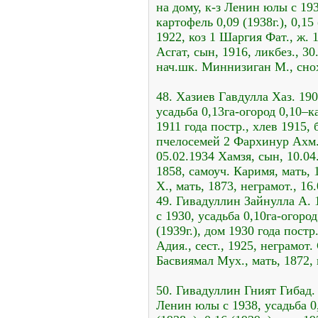
на дому, к-з Ленин юлы с 193
картофель 0,09 (1938г.), 0,15 
1922, коз 1 Шаргия Фат., ж. 
Асгат, сын, 1916, ликбез., 3
нач.шк. Миннизиган М., сно
48. Хазиев Гавдулла Хаз. 190
усадьба 0,13га-огород 0,10–ка
1911 года постр., хлев 1915, б
пчелосемей 2 Фархинур Ахм.,
05.02.1934 Хамзя, сын, 10.04
1858, самоуч. Каримя, мать, 
Х., мать, 1873, неграмот., 1
49. Гивадуллин Зайнулла А. 
с 1930, усадьба 0,10га-огород
(1939г.), дом 1930 года постр
Адия., сест., 1925, неграмот.
Басвиямал Мух., мать, 1872, 
50. Гивадуллин Гният Гибад. 
Ленин юлы с 1938, усадьба 0