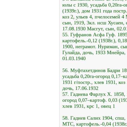
юлы с 1930, усадьба 0,20га-ог
(1939г.), дом 1931 года постр.
коз 2, ульев 4, пчелосемей 4
сын, 1919, 3кл. нсш Хусаен, 
17.08.1930 Масгут, сын, 02.0
55. Гуфранов Асфа Гуф. 1895
картофель.-0,12 (1938г.), 0,18
1900, неграмот. Нуриман, сы
Гулайда, дочь, 1933 Мнейра,
01.03.1940
56. Муфтахетдинов Бадри 189
усадьба 0,20га-огород 0,17–ка
1931 г/постр., хлев 1931, коз
дочь, 17.06.1932
57. Гадиева Фарлух Х. 1858, 
огород 0,07–картоф. 0,03 (1938
хлев 1931, крс 1, овец 1
58. Гадиев Салих 1904, спш,
МТС, картофель.-0,04 (1938г.)