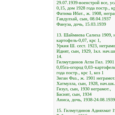
29.07.1939-военстрой все, ус
0,15, дом 1928 года постр., кр
Фатима Ибат., ж. 1908, негра
Гавдулхай, сын, 08.04.1937
Фануза, дочь, 15.03.1939
13. Шаймиева Салиха 1909, н
картофель-0,07, крс 1,
Уркия Ш. сест. 1923, неграмо
Идият, сын, 1929, 1кл. нач.ш
14.
Гилмутдинов Агли Гил. 1901 
0,05га-огород 0,03–картофель 
года постр., крс 1, коз 1
Зиган Фаз., ж. 1901 неграмот.
Хатмулла, сын, 1928, нач.шк.
Гизул, сын, 1930 неграмот.,
Басият, сын, 1934
Аниса, дочь, 1938-24.08.1939
15. Гилмутдинов Адияхмат 19