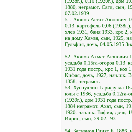
(1938г.), 0,16 (1939г.), дом 1
1880, неграмот. Саги, сын, 1
07.02.1939
51. Аюпов Асгат Аюпович 188
0,13–картофель 0,06 (1938г.),
хлев 1931, баня 1933, крс 2,
на дому Хамзя, сын, 1925, на
Гульфия, дочь, 04.05.1935 Зи
52. Аюпов Ахмат Аюпович 18
усадьба 0,15га-огород 0,13–ка
1931 года постр., крс 1, коз 
Кифая, дочь, 1927, нач.шк. В
1858, неграмот.
53. Хуснуллин Гарифулла 187
юлы с 1936, усадьба 0,12га-ог
(1939г.), дом 1931 года постр
1884 неграмот. Ахат, сын, 1
1920, нач.шк. Вафия, дочь, 1
Идрис, сын, 29.02.1931
54. Багманов Гният Б. 1886, 