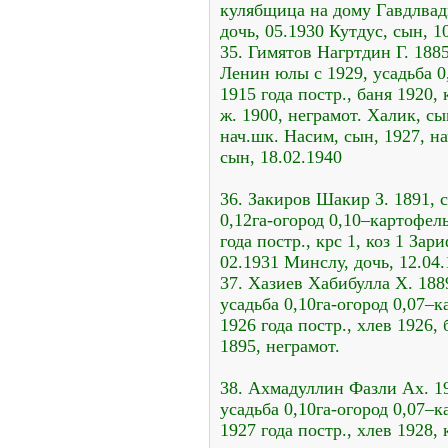
кулябщица на дому Гавдлвад
дочь, 05.1930 Кутдус, сын, 
35. Гимятов Нагртдин Г. 1885
Ленин юлы с 1929, усадьба 0
1915 года постр., баня 1920, 
ж. 1900, неграмот. Халик, сы
нач.шк. Насим, сын, 1927, н
сын, 18.02.1940
36. Закиров Шакир З. 1891, с
0,12га-огород 0,10–картофель 
года постр., крс 1, коз 1 Зар
02.1931 Минслу, дочь, 12.04.
37. Хазиев Хабибулла Х. 1889
усадьба 0,10га-огород 0,07–ка
1926 года постр., хлев 1926, 
1895, неграмот.
38. Ахмадуллин Фазли Ах. 19
усадьба 0,10га-огород 0,07–ка
1927 года постр., хлев 1928, 