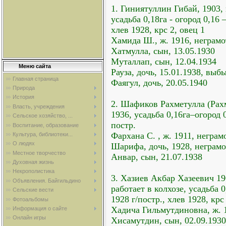
1. Гиниятуллин Гибай, 1903,
усадьба 0,18га - огород 0,16 
хлев 1928, крс 2, овец 1
Хамида Ш., ж. 1916, неграмо
Хатмулла, сын, 13.05.1930
Муталлап, сын, 12.04.1934
Меню сайта
Рауза, дочь, 15.01.1938, выб
Главная страница
Фаягул, дочь, 20.05.1940
Природа
История
2. Шафиков Рахметулла (Рахм
Власть, учреждения
1936, усадьба 0,16га–огород 
Сельское хозяйство, ...
постр.
Воспитание, образование
Фархана С. , ж. 1911, неграм
Культура, библиотеки...
О людях
Шарифа, дочь, 1928, неграмо
Местное творчество
Анвар, сын, 21.07.1938
Духовная жизнь
Некрополистика
3. Хазиев Акбар Хазеевич 19
Объявления. Байгильдино
работает в колхозе, усадьба 
Сельские вести
1928 г/постр., хлев 1928, крс
Фотоальбомы
Хадича Гильмутдиновна, ж. 1
Информация о сайте
Онлайн игры
Хисамутдин, сын, 02.09.1930