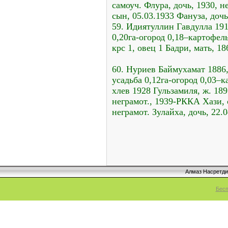
самоуч. Флура, дочь, 1930, н
сын, 05.03.1933 Фануза, дочь
59. Идиятуллин Гавдулла 1916
0,20га-огород 0,18–картофель
крс 1, овец 1 Бадри, мать, 18
60. Нуриев Баймухамат 1886,
усадьба 0,12га-огород 0,03–к
хлев 1928 Гульзамиля, ж. 189
неграмот., 1939-РККА Хази, с
неграмот. Зулайха, дочь, 22.
Алмаз Насретд
Бесп