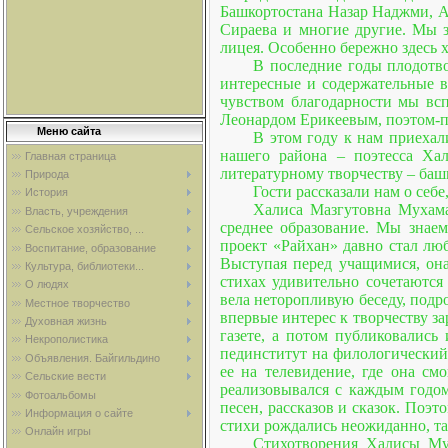
Башкортостана Назар Наджми, Ан
Сираева и многие другие. Мы з
лицея. Особенно бережно здесь 
В последние годы плодотв
интересные и содержательные в
чувством благодарности мы вс
Леонардом Ерикеевым, поэтом-
Меню сайта
В этом году к нам приехал
нашего района – поэтесса Ха
Главная страница
литературному творчеству – баш
Природа
Гости рассказали нам о себе
История
Халиса Мазгутовна Мухама
Власть, учреждения
среднее образование. Мы знае
Сельское хозяйство, ...
проект «Райхан» давно стал лю
Воспитание, образование
Выступая перед учащимися, она
Культура, библиотеки...
стихах удивительно сочетаются
О людях
вела неторопливую беседу, подр
Местное творчество
впервые интерес к творчеству за
Духовная жизнь
газете, а потом публиковалис
Некрополистика
пединститут на филологический 
Объявления. Байгильдино
ее на телевидение, где она см
Сельские вести
реализовывался с каждым годом
Фотоальбомы
песен, рассказов и сказок. Поэ
Информация о сайте
стихи рождались неожиданно, та
Онлайн игры
Стихотворения Халисы Му