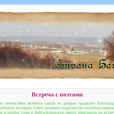
Встреча с поэтами
и личностями является одной из добрых традиции Байгильди
глубокую историю. Такое духовное содружество получило широк
ак в разные годы в Байгильдинскую школу приезжали на встр