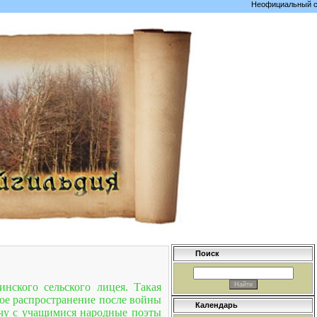
Неофициальный сайт 
Поиск
нского сельского лицея. Такая
ое распространение после войны
Календарь
ечу с учащимися народные поэты