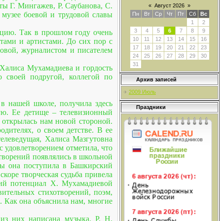
ы Г. Мингажев, Р. Саубанова, С.
«
Август 2026
»
 музее боевой и трудовой славы
Пн
Вт
Ср
Чт
Пт
Сб
Вс
1
2
3
4
5
6
7
8
9
ицию. Так в прошлом году очень
10
11
12
13
14
15
16
тами и артистами. До сих пор с
17
18
19
20
21
22
23
овой, журналистом и писателем
24
25
26
27
28
29
30
31
 Халиса Мухамадиева и гордость
 своей подругой, коллегой по
Архив записей
2009 Июль
в нашей школе, получила здесь
Праздники
ую. Ее детище – телевизионный
 открылась нам новой стороной.
дителях, о своем детстве. В ее
телеведущая, Халиса Мазгутовна
с удовлетворением отметила, что
хотворений появлялись в школьной
лы она поступила в Башкирский
скоре творческая судьба привела
ский потенциал Х. Мухамадиевой
вительных стихотворений, поэм,
. Как она объяснила нам, многие
из них написана музыка. Р. Н.