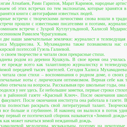
гам Атнабаев, Рами Гарипов, Марат Каримов, народные артист
наем об этих встречах по тем экспонатам, которые хранятся в
хранятся книги с автографами известных людей.
орные встречи с творческими личностями снова вошли в трад
стречи прошли с известными писателями и поэтами, журналис
поминаем встречи с Зухрой Кутлугульдиной, Халисой Мударис
песенником Рамилем Чурагуловым.
и две наши замечательные землячки: журналист и телеведущая
лиса Мударисова. Х. Мухамадиева также познакомила нас со
кирской поэтессой Гузель Галиевой.
, о своем творчестве и читали свои прекрасные стихи.
диева родом из деревни Кушкуль. В свое время она училась 
м ее прежде всего как талантливую журналистку и телеведущ
бимой передачей тысяч зрителей. Сегодня Халиса Мухамадиева
 читала свои стихи – воспоминания о родном доме, о своих ро
 печальные ноты с лирическим оптимизмом. Верная себе как 
обно отвечала на вопросы. Рассказывая про школьные годы, она 
родился у нее здесь. Ее небольшие заметки, первые строки сти
ь и в районной газете «Красный Ключ». После окончания шко
факультет. После окончания института она работала в газете. В
огла полностью раскрыть свой литературный талант. Творче
 все больше и глубиннее. И наконец он вылился в поток уди
тому первый ее поэтический сборник называется «Зимний дождь»
к как может начаться зимой нежданный дождь.
хамадиевой мелодичны, музыкальны, поэтому на некоторые 