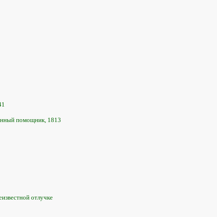
41
инный помощник, 1813
неизвестной отлучке