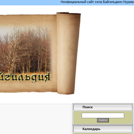
Неофициальный сайт села Байгильдино Нуримановского рай
Поиск
Календарь