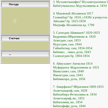
3. Мухаметканафиз? Мухаметрахимов 
Погода
Бибигульнасиха Абдулхаликова ж. 1834
4. Мавлюкай Абсамихов 1817
Галиакбар? бр. 1816, с1838г. в рекрутах
Айгалям? бр. 1825-1858
Магрифа Абсамихова вд. 1799
5. Сагитдин Аймикиев? 1829-1855
Бадриямал Ибрагимова ж. 1820
Счетчик
Аглитдин, сын, 1853
Нурутдин, сын, 1844
Гайнабатыр, сын, 1834-1854
Бибимаз…-ямал, дочь, 1843
...
Салихитдин бр. 1804-1854
6. Аймухамет Аитколов 1814
Муфарриха Абдрахимова ж. 1831
Ишмухамет, сын, 1840
Ямалетдин, сын, 1843
Бибимагира, дочь, 1856
7. Амирфазил? Ибрагимов 1809-1853
Ахметьшариф, сын, 1828
Бибизабира Феткуллина ж. 1834
Ахметьзариф, вн., 1852
Бибигалима, вн., 1854
Бибигафифа, дочь, 1844