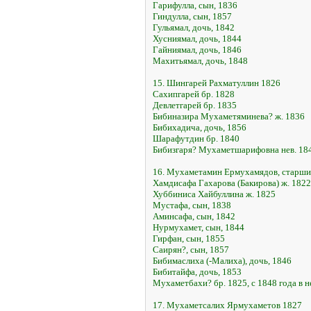
Гарифулла, сын, 1836
Гиндулла, сын, 1857
Гульямал, дочь, 1842
Хусниямал, дочь, 1844
Гайниямал, дочь, 1846
Махитьямал, дочь, 1848
15. Шингарей Рахматуллин 1826
Сахипгарей бр. 1828
Девлетгарей бр. 1835
Бибиназира Мухаметяминева? ж. 1836
Бибихадича, дочь, 1856
Шарафутдин бр. 1840
Бибизгаря? Мухаметшарифовна нев. 18
16. Мухаметамин Ермухамядов, старш
Хамдисафа Гахарова (Бакирова) ж. 1822
Хуббиниса Хайбуллина ж. 1825
Мустафа, сын, 1838
Аминсафа, сын, 1842
Нурмухамет, сын, 1844
Гирфан, сын, 1855
Саирян?, сын, 1857
Бибимаслиха (-Малиха), дочь, 1846
Бибитайфа, дочь, 1853
Мухаметбахи? бр. 1825, с 1848 года в 
17. Мухаметсалих Ярмухаметов 1827