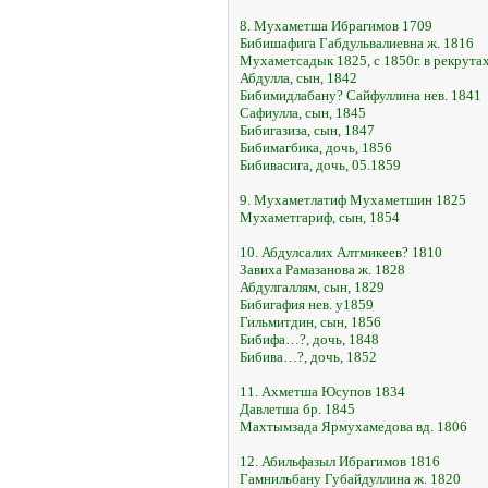
8. Мухаметша Ибрагимов 1709
Бибишафига Габдульвалиевна ж. 1816
Мухаметсадык 1825, с 1850г. в рекрута
Абдулла, сын, 1842
Бибимидлабану? Сайфуллина нев. 1841
Сафиулла, сын, 1845
Бибигазиза, сын, 1847
Бибимагбика, дочь, 1856
Бибивасига, дочь, 05.1859
9. Мухаметлатиф Мухаметшин 1825
Мухаметгариф, сын, 1854
10. Абдулсалих Алтмикеев? 1810
Завиха Рамазанова ж. 1828
Абдулгаллям, сын, 1829
Бибигафия нев. у1859
Гильмитдин, сын, 1856
Бибифа…?, дочь, 1848
Бибива…?, дочь, 1852
11. Ахметша Юсупов 1834
Давлетша бр. 1845
Махтымзада Ярмухамедова вд. 1806
12. Абильфазыл Ибрагимов 1816
Гамнильбану Губайдуллина ж. 1820