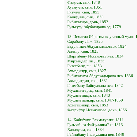
Фазулла, сын, 1848
Хуснулла, сын, 1851
Гизулла, сын, 1855
Кашфулла, сын, 1858
Бибихатира, дочь, 1852
Гульсулу Абубакирова вд. 1779
13. Исмагил Ибрагимов, указный мулла 
Сарабану Л. ж. 1825
Бадриямал Абдулгалимова ж. 1824
Аллаяр, сын, 1825
Шаргибану Ихсанова? нев. 1834
Мирхайдар, вн., 1856
Гизетбану, вн., 1853
Ахмадинур, сын, 1827
Бибихатима Абдулкадырова нев. 1836
Ахмадитдин, сын, 1831
Гизетбану Зайнуллина нев. 1842
Мухаматгариф, сын, 1841
Мухаметвафа, сын, 1843
Мухаметшакир, сын, 1847-1850
Ахметшакир, сын, 1853
Фахрифур Исмагилова, дочь, 1856
14. Хабибулла Рахматуллин 1811
Гульзабига Файзуллина? ж. 1813
Халилулла, сын, 1834
Гайнибану Галиуллина нев. 1840