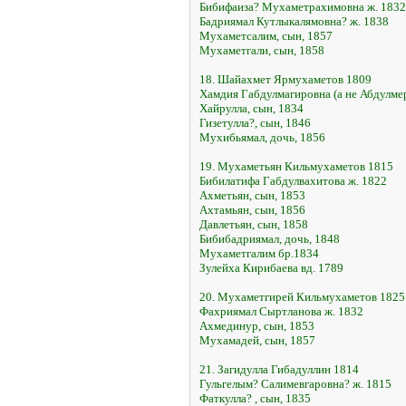
Бибифаиза? Мухаметрахимовна ж. 1832
Бадриямал Кутлыкалямовна? ж. 1838
Мухаметсалим, сын, 1857
Мухаметгали, сын, 1858
18. Шайахмет Ярмухаметов 1809
Хамдия Габдулмагировна (а не Абдулмер
Хайрулла, сын, 1834
Гизетулла?, сын, 1846
Мухибьямал, дочь, 1856
19. Мухаметьян Кильмухаметов 1815
Бибилатифа Габдулвахитова ж. 1822
Ахметьян, сын, 1853
Ахтамьян, сын, 1856
Давлетьян, сын, 1858
Бибибадриямал, дочь, 1848
Мухаметгалим бр.1834
Зулейха Кирибаева вд. 1789
20. Мухаметгирей Кильмухаметов 1825
Фахриямал Сыртланова ж. 1832
Ахмединур, сын, 1853
Мухамадей, сын, 1857
21. Загидулла Гибадуллин 1814
Гульгелым? Салимевгаровна? ж. 1815
Фаткулла? , сын, 1835