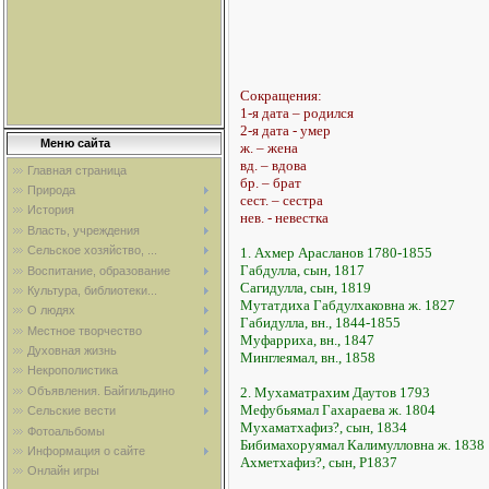
Сокращения:
1-я дата – родился
2-я дата - умер
Меню сайта
ж. – жена
вд. – вдова
Главная страница
бр. – брат
Природа
сест. – сестра
История
нев. - невестка
Власть, учреждения
Сельское хозяйство, ...
1. Ахмер Арасланов 1780-1855
Габдулла, сын, 1817
Воспитание, образование
Сагидулла, сын, 1819
Культура, библиотеки...
Мутатдиха Габдулхаковна ж. 1827
О людях
Габидулла, вн., 1844-1855
Местное творчество
Муфарриха, вн., 1847
Духовная жизнь
Минглеямал, вн., 1858
Некрополистика
2. Мухаматрахим Даутов 1793
Объявления. Байгильдино
Мефубьямал Гахараева ж. 1804
Сельские вести
Мухаматхафиз?, сын, 1834
Фотоальбомы
Бибимахоруямал Калимулловна ж. 1838
Информация о сайте
Ахметхафиз?, сын, Р1837
Онлайн игры