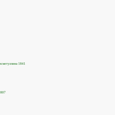
исметуллина 1841
1807