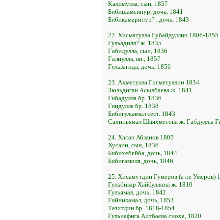
Калимулла, сын, 1857
Бибишамсинур, дочь, 1841
Бибикамаринур? , дочь, 1843
22. Хисматулла Губайдуллин 1806-1855
Гульадиля? ж. 1835
Габидулла, сын, 1836
Галиулла, вн., 1857
Гульзагида, дочь, 1856
23. Ахметулла Гисметуллин 1834
Зюльдиган Асылбаева ж. 1841
Гибадулла бр. 1836
Гиндулла бр. 1838
Бибигульямал сест. 1843
Сахипьямал Шаяхметова ж. Габдуллы Г
24. Хасан Абзанов 1805
Хусаин, сын, 1836
Бибихебейба, дочь, 1844
Бибигамиля, дочь, 1846
25. Хисамутдин Гумеров (а не Умеров) 
Гульбизар Хайбуллина ж. 1810
Гульямал, дочь, 1842
Гайникамал, дочь, 1853
Тазитдин бр. 1818-1854
Гульнафига Аитбаева сноха, 1820