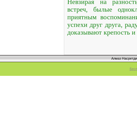
Невзирая на разность
встреч, былые однок
приятным воспоминани
успехи друг друга, рад
доказывают крепость и 
Алмаз Насретд
Бесп