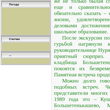
же не только былая сп
Погода
еще и сравнительн
обязательно сказать –
жизни, удовлетворе
деловыми достижения
школьное образование.
После экскурсии по
Счетчик
гурьбой нагрянули 
руководительнице Нури
приятный сюрприз. 
...
кладбища Большетен
покоятся их безврем
Памятная встреча прод
Можно долго гово
подобных встреч. Ч
представители многих 
1989 года это – Куш
Большетенькашево, М