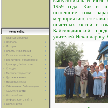
выпускников. В июле 
1959 года. Как и «п
нынешние тоже заран
мероприятию, составил
почетных гостей, в то
Байгильдинской сред
Меню сайта
учителей Искандарову В
Главная страница
Природа
История
Власть, учреждения
Сельское хозяйство, ...
Воспитание, образование
Культура, библиотеки...
О людях
Местное творчество
Духовная жизнь
Некрополистика
Объявления. Байгильдино
Сельские вести
Фотоальбомы
Информация о сайте
Онлайн игры