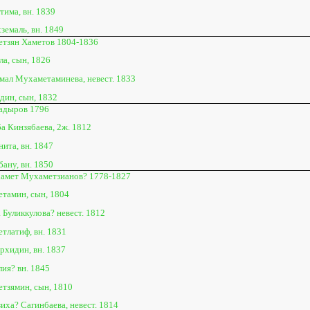
тима, вн. 1839
земаль, вн. 1849
тзян Хаметов 1804-1836
ла, сын, 1826
мал Мухаметаминева, невест. 1833
дин, сын, 1832
адыров 1796
а Кинзябаева, 2ж. 1812
ита, вн. 1847
ану, вн. 1850
амет Мухаметзианов? 1778-1827
тамин, сын, 1804
 Буликкулова? невест. 1812
тлатиф, вн. 1831
рхидин, вн. 1837
лия? вн. 1845
тзямин, сын, 1810
иха? Сагинбаева, невест. 1814