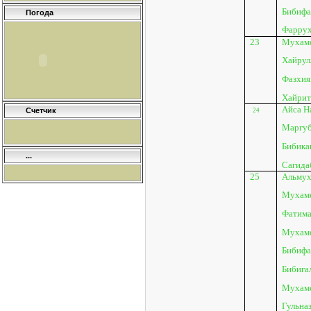
Бибифа
Погода
Фаррух
23
Мухаме
Хайрул
Фазхия
Хайрит
Айса Н
Счетчик
24
Маргуб
Бибикан
...
Сагидаб
25
Альмух
Мухаме
Фатима
Мухаме
Бибифа
Бибига
Мухаме
Гульназ