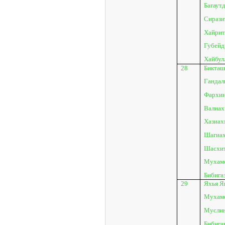
Багаутд
Сирази
Хайрит
Губейду
Хайбулл
28
Бикташ
Гандал
Фархин
Валиахм
Хазиахм
Шагиах
Шасхит
Мухамет
Бибига
29
Яхья Я
Мухаме
Муслин
Бибига