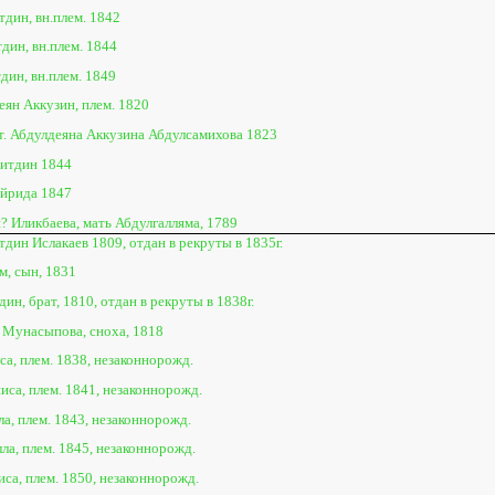
тдин, вн.плем. 1842
дин, вн.плем. 1844
дин, вн.плем. 1849
еян Аккузин, плем. 1820
ст. Абдулдеяна Аккузина Абдулсамихова 1823
итдин 1844
йрида 1847
? Иликбаева, мать Абдулгалляма, 1789
дин Ислакаев 1809, отдан в рекруты в 1835г.
м, сын, 1831
ин, брат, 1810, отдан в рекруты в 1838г.
 Мунасыпова, сноха, 1818
са, плем. 1838, незаконнорожд.
иса, плем. 1841, незаконнорожд.
а, плем. 1843, незаконнорожд.
ла, плем. 1845, незаконнорожд.
иса, плем. 1850, незаконнорожд.