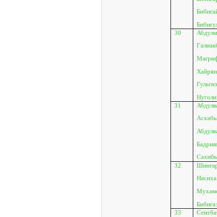
Бибига
Бибигу
30
Абдулм
Галиакб
Магриф
Хайрян
Гульги
Нуголи
31
Абдулв
Асхабь
Абдулв
Бадрия
Сахибь
32
Шингар
Насиха
Мухаме
Бибигаз
33
Сеитба