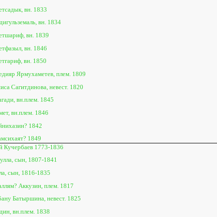
тсадык, вн. 1833
дигульземаль, вн. 1834
тшариф, вн. 1839
тфазыл, вн. 1846
тгариф, вн. 1850
дияр Ярмухаметев, плем. 1809
иса Сагитдинова, невест. 1820
гади, вн.плем. 1845
ет, вн.плем. 1846
йнихазин? 1842
мсихаят? 1849
й Кучербаев 1773-1836
улла, сын, 1807-1841
ла, сын, 1816-1835
аллям? Аккузин, плем. 1817
ану Батыршина, невест. 1825
дин, вн.плем. 1838