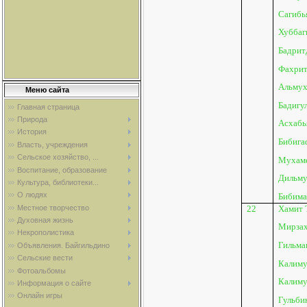
Сагибья
Хуббаг
Бадритд
Фахритд
Альмух
Меню сайта
Бадигу
Главная страница
Природа
Асхабь
История
Бибигаф
Власть, учреждения
Сельское хозяйство, ...
Мухаме
Воспитание, образование
Дильму
Культура, библиотеки...
О людях
Бибима
22
Хамит 
Местное творчество
Духовная жизнь
Мирзах
Некрополистика
Гильман
Объявления. Байгильдино
Сельские вести
Калиму
Фотоальбомы
Калиму
Информация о сайте
Онлайн игры
Гульби