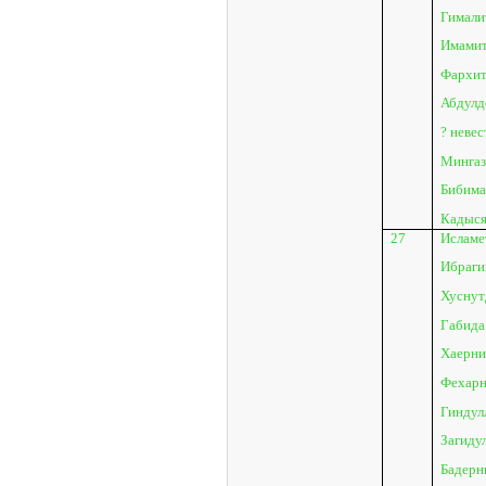
Гимали
Имамит
Фархит
Абдулд
? неве
Мингаз
Бибима
Кадыся
27
Исламет
Ибраги
Хуснутд
Габида
Хаерни
Фехарн
Гиндулл
Загидул
Бадерн