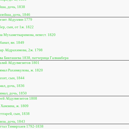
йша, дочь, 1838
ллейша, дочь, 1846
езит Абдуллин 1779
ер, сын, от 1ж. 1822
а Мухаметкаримова, невест. 1820
банат, вн. 1849
зар Абдрахимова, 2ж. 1798
ва Бикташева 1838, патчерица Галиакбера
алий Абдулмезитов 1801
ямал Рахимкулова, ж. 1820
ахит, сын, 1844
мал, дочь, 1836
ямал, дочь, 1850
ей Абдулмезитов 1808
 Хамзина, ж. 1809
тгарей, сын, 1838
иза, дочь, 1843
ттал Тимирхаев 1792-1838