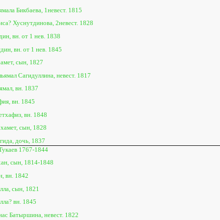
мала Бикбаева, 1невест. 1815
иса? Хуснутдинова, 2невест. 1828
ин, вн. от 1 нев. 1838
ин, вн. от 1 нев. 1845
амет, сын, 1827
льямал Сагидуллина, невест. 1817
ямал, вн. 1837
ия, вн. 1845
тхафиз, вн. 1848
хамет, сын, 1828
гида, дочь, 1837
Тукаев 1767-1844
ан, сын, 1814-1848
, вн. 1842
лла, сын, 1821
лла? вн. 1845
нас Батыршина, невест. 1822