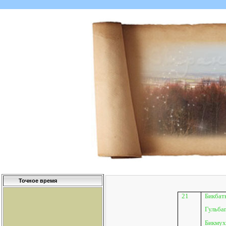
Точное время
21
Бикбат
Гульбаг
Бикмух