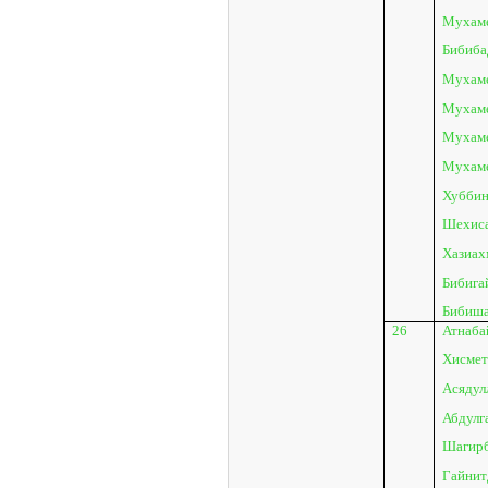
Мухаме
Бибиба
Мухаме
Мухаме
Мухаме
Мухаме
Хуббин
Шехиса
Хазиахм
Бибига
Бибиша
26
Атнаба
Хисмет
Асядул
Абдулг
Шагирб
Гайнит