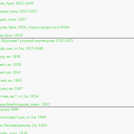
ин, брат, 1812-1836
тдин, плем. 1833-1837
дин, плем. 1837
лла, брат, 1816, отдан в рекруты в 1836г.
а, брат, 1819
 Абдуллин? указный переводчик 1782-1835
иф, сын, от 1ж. 1815-1849
ур, вн. 1836
ет, вн. 1839
ет, вн. 1841
мат, вн. 1845
дин, вн. 1847
зян, вн ?. от 2ж. 1824
зиза Бикбатырова, невес. 1833
купов 1808
тсытдик? сын, от 1ж. 1849
а Хисамитдинова, 2ж. 1820
рифа, дочь, 1836