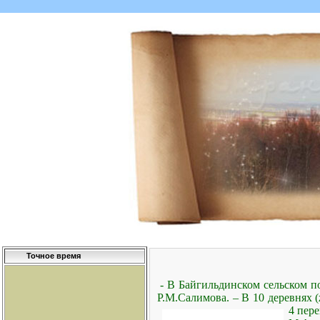
Точное время
- В Байгильдинском сельском п
Р.М.Салимова. – В 10 деревнях 
4
пере