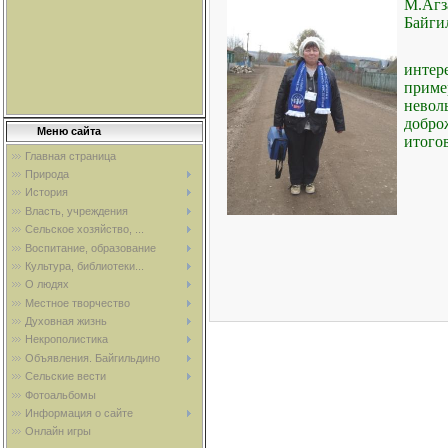
М.Агз
Байги
интер
приме
невол
добро
Меню сайта
итого
Главная страница
Природа
История
Власть, учреждения
Сельское хозяйство, ...
Воспитание, образование
Культура, библиотеки...
О людях
Местное творчество
Духовная жизнь
Некрополистика
Объявления. Байгильдино
Сельские вести
Фотоальбомы
Информация о сайте
Онлайн игры