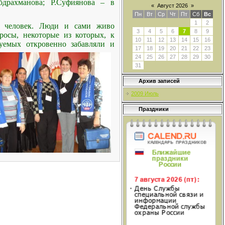
драхманова; Р.Суфиянова – в
«
Август 2026
»
Пн
Вт
Ср
Чт
Пт
Сб
Вс
1
2
0 человек. Люди и сами живо
3
4
5
6
7
8
9
росы, некоторые из которых, к
10
11
12
13
14
15
16
руемых откровенно забавляли и
17
18
19
20
21
22
23
24
25
26
27
28
29
30
31
Архив записей
2009 Июль
Праздники