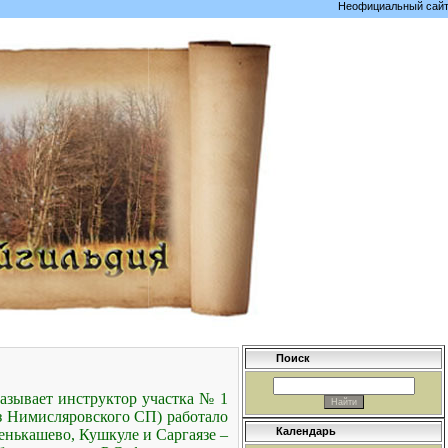
Неофициальный сайт села
Поиск
казывает инструктор участка № 1
из Нимисляровского СП) работало
Календарь
енькашево, Кушкуле и Саргаязе –