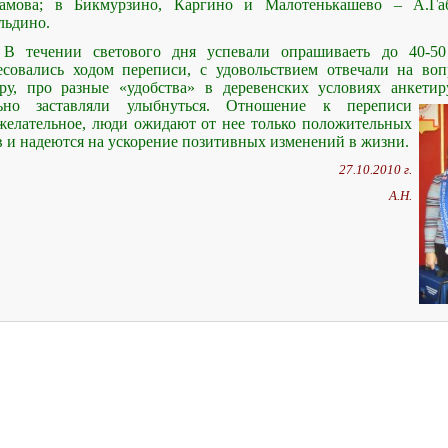
амова; в Бикмурзино, Каргино и Малотенькашево – А.Габ
льдино.
В течении светового дня успевали опрашиваеть до 40-5
есовались ходом переписи, с удовольствием отвечали на воп
ру, про разные «удобства» в деревенских условиях анкети
ьно заставляли улыбнуться.
Отношение к переписи
желательное, люди ожидают от нее только положительных
в и надеются на ускорение позитивных изменений в жизни.
27.10.2010 г.
А.Н.