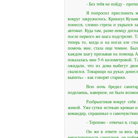
- Без тебя не пойду - проти
Я попросил прислонить ме
вокруг закружилось. Крикнул Кузьм
понесся, словно стрела и укрылся за
автомат. Куда там, разве немцу догн
после первого же шага подстрелят. Т
теперь то, когда и на ногах еле ст
помочь мне, стала еще темнее. Бы
каждом шагу призывая на помощь Ал
показалась мне 5-6 километровой. Т
ожидали, что из дома выбегут двое
свалился. Товарищи на руках донес
выпить» - как говорят старики.
Всю ночь бредил санита
поделаешь, наверное, не было возмо
Разбрызгивая вокруг себя
живой. Уже сутки истекаю кровью и
командир, спрашивал о самочувстви
- Терпимо - отвечал я, стар
Он же в ответе за весь ф
нерасторопность санитаров, он побе