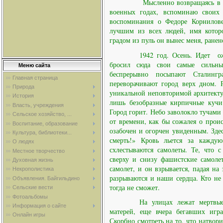
Мысленно возвращаясь в 
военных годах, вспоминаю своих
воспоминания о Федоре Корнилов
лучшим из всех людей, имя котор
градом из пуль он вынес меня, ранен
1942 год. Осень. Идет
о
бросил сюда свои самые сильны
Меню сайта
беспрерывно посыпают Сталингр
Главная страница
переворачивают город верх дном. 
Природа
уникальной неповторимой архитекту
История
лишь безобразные кирпичные кучи.
Власть, учреждения
Город горит. Небо заволокло тучами
Сельское хозяйство, ...
от времени, как бы сожалея о проис
Воспитание, образование
озабочен и огорчен увиденным. Здес
Культура, библиотеки...
смерть!» Кровь льется за кажду
О людях
схлестываются самолеты. Те, что 
Местное творчество
сверху и снизу фашистские самоле
Духовная жизнь
самолет, и он взрывается, падая на
Некрополистика
разрываются и наши сердца. Кто не 
Объявления. Байгильдино
тогда не сможет.
Сельские вести
Фотоальбомы
На улицах лежат мертвые
Информация о сайте
матерей, еще вчера бегавших игра
Онлайн игры
Скорбно смотреть на то, что натвор