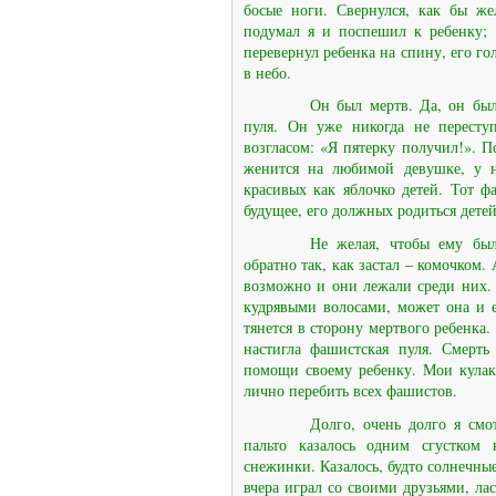
босые ноги. Свернулся, как бы же
подумал я и поспешил к ребенку; 
перевернул ребенка на спину, его г
в небо.
Он был мертв. Да, он был
пуля. Он уже никогда не пересту
возгласом: «Я пятерку получил!». 
женится на любимой девушке, у н
красивых как яблочко детей. Тот ф
будущее, его должных родиться детей
Не желая, чтобы ему был
обратно так, как застал – комочком
возможно и они лежали среди них.
кудрявыми волосами, может она и е
тянется в сторону мертвого ребенка.
настигла фашистская пуля. Смерть
помощи своему ребенку. Мои кулак
лично перебить всех фашистов.
Долго, очень долго я смо
пальто казалось одним сгустком 
снежинки. Казалось, будто солнечные
вчера играл со своими друзьями, лас