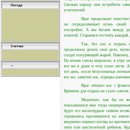
Сколько народу они истребили сам
Погода
угнетателей.
Враг продолжает неистовс
он сосредотачивает огонь своей
постройки. А мы бегаем между до
пехотой. Стараемся отстоять каждый
Так, без сна и отдыха п
Счетчик
продолжала делать свое дело, муч
солдат изнуряющей жарой. Наконец,
По ночам слегка морозило, к утру оп
все же и душе и телу стало легче. 
...
тот день, после безуспешных ночных
все же, заметив нас, изредка напом
Враг обошел нас с фланго
Времени для отдыха не стало совсем.
Медленно, как бы не же
показавшееся мне тогда сморщенным
будто его милосердное сияние иссяк
отражались пролившиеся на землю
медленно перевел взгляд на против
пяти или шестилетний ребенок. Ку