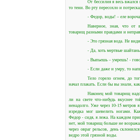
От бессилия я весь вжался
то тени. Во рту пересохло и потреска
- Федор, воды! – еле вороч
Наверное, зная, что от 
товарищ разными правдами и неправ
- Это грязная вода. Не вид
- Да, хоть мертвые шайтаны
- Выпьешь – умрешь! - гов
- Если даже и умру, то на
Тело горело огнем, до тог
начал плакать. Если бы вы знали, ка
Наконец мой товарищ надо
ли на свете что-нибудь вкуснее т
ненадолго. Уже через 10-15 метров я
изредка мог шевелить ногами. Каж
Федор - сидя, я лежа. На каждом пр
нет, мой товарищ больше не возража
через овраг рельсов, день склонился
ведро этой грязной воды.