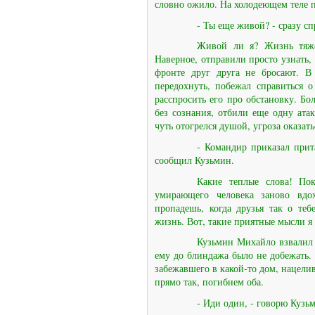
словно ожило. На холодеющем теле п
- Ты еще живой? - сразу сп
Живой ли я? Жизнь тяжел
Наверное, отправили просто узнать, 
фронте друг друга не бросают. В
передохнуть, побежал справиться о
расспросить его про обстановку. Б
без сознания, отбили еще одну атак
чуть отогрелся душой, угроза оказать
- Командир приказал прит
сообщил Кузьмин.
Какие теплые слова! Пок
умирающего человека заново вдо
пропадешь, когда друзья так о те
жизнь. Вот, такие приятные мысли я
Кузьмин Михайло взвалил 
ему до блиндажа было не добежать. 
забежавшего в какой-то дом, нацелив
прямо так, погибнем оба.
- Иди один, - говорю Кузь