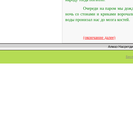
Очереди на паром мы дожд
ночь со стонами и криками ворочал
воды пронизал нас до мозга костей.
(окончание далее)
Алмаз Насретд
Бесп