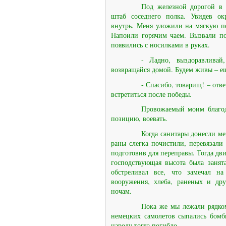
Под железной дорогой в 
штаб соседнего полка. Увидев ок
внутрь. Меня уложили на мягкую по
Напоили горячим чаем. Вызвали по
появились с носилками в руках.
- Ладно, выздоравлива
возвращайся домой. Будем живы – ещ
- Спасибо, товарищ! – отв
встретиться после победы.
Провожаемый моим благод
позицию, воевать.
Когда санитары донесли ме
раны слегка почистили, перевязали 
подготовив для переправы. Тогда дви
господствующая высота была занят
обстреливал все, что замечал на
вооружения, хлеба, раненых и дру
ночам.
Пока же мы лежали рядко
немецких самолетов сыпались бомб
народу тогда погибло.