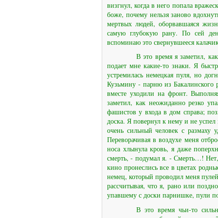
визгнул, когда в него попала вражес
боже, почему нельзя заново вдохну
мертвых людей, оборвавшаяся жизн
самую глубокую рану. По сей день
вспоминаю это свернувшееся калачик
В это время я заметил, к
подает мне какие-то знаки. Я быст
устремилась немецкая пуля, но дог
Кузьмину - парню из Бакалинского 
вместе уходили на фронт. Выполня
заметил, как неожиданно резко уп
фашистов у входа в дом справа; по
доска. Я повернул к нему и не успел
очень сильный человек с размаху 
Переворачивая в воздухе меня отбро
носа хлынула кровь, я даже поперхну
смерть, - подумал я. - Смерть…! Нет
кино пронеслись все в цветах родные
немец, который проводил меня пулей,
рассчитывая, что я, рано или поздн
упавшему с доски парнишке, пули по
В это время чьи-то силь