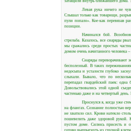
затащили внутрь ближайшего дома.
Левая рука ничего не чув
Слышал только как товарищи, разрыв
пули попало». Кое-как перевязав р
позиции.
Начинался бой. Возобнов
стрельба. Казалось, все снаряды рва
мы сражались среди простых частны
домом очень начитанного человека –
Снаряды переворачивают з
бесполезный. В таких переживаниях 
недосыпа и усталости глубоко засну
слыхали. Бывало, что по нескольк
перепадал гвардейский паек: одна 
Довольствовались этой одной съед
частенько даже и на четвертый день.
Проснулся я, когда уже ст
на флангах. Сознание полностью верн
не хватило сил. Крови натекло столь
пошевелить даже здоровой рукой. 
пустом доме. Силюсь присесть и о
готово выпрыгнуть из грудной клетки