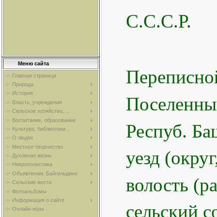
С.
Меню сайта
Переписной
Главная страница
Природа
История
Поселенны
Власть, учреждения
Сельское хозяйство, ...
Воспитание, образование
Респуб. Баш
Культура, библиотеки...
О людях
Местное творчество
уезд (окру
Духовная жизнь
Некрополистика
Объявления. Байгильдино
волость (р
Сельские вести
Фотоальбомы
Информация о сайте
сельский с
Онлайн игры