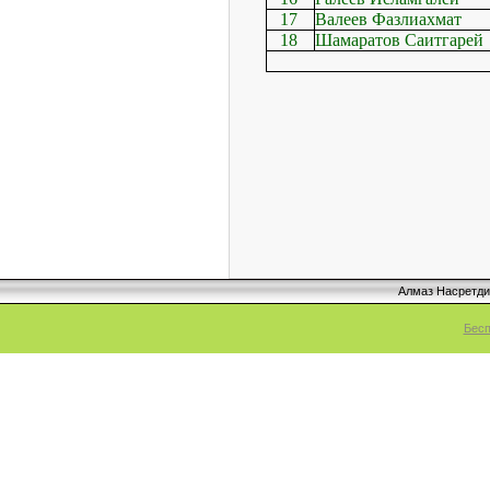
17
Валеев Фазлиахмат
18
Шамаратов Саитгарей
Алмаз Насретд
Бесп