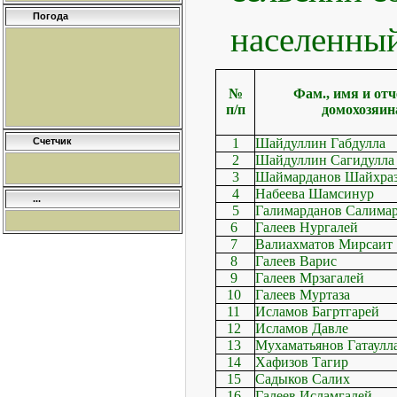
Погода
населенный 
№
Фам., имя и отч
п/п
домохозяин
Счетчик
1
Шайдуллин Габдулла
2
Шайдуллин Сагидулла
3
Шаймарданов Шайхра
4
Набеева Шамсинур
...
5
Галимарданов Салима
6
Галеев Нургалей
7
Валиахматов Мирсаит
8
Галеев Варис
9
Галеев Мрзагалей
10
Галеев Муртаза
11
Исламов Багртгарей
12
Исламов Давле
13
Мухаматьянов Гатаулл
14
Хафизов Тагир
15
Садыков Салих
16
Галеев Исламгалей