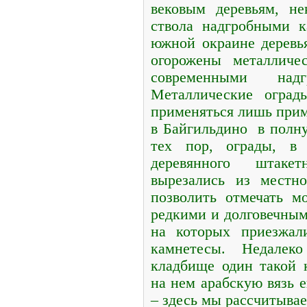
вековым деревьям, н
ствола надгробными 
южной окраине деревь
огорожены металличе
современными над
Металлические оград
применяться лишь приме
в Байгильдино в полну
тех пор, ограды, в 
деревянного штаке
вырезались из местно
позволить отмечать м
редкими и долговечны
на которых приезжал
камнетесы. Недалек
кладбище один такой 
на нем арабскую вязь 
– здесь мы рассчитыва