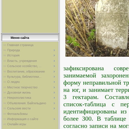
Меню сайта
Главная страница
Природа
История
Власть, учреждения
Сельское хозяйство, ...
зафиксирована совр
Воспитание, образование
занимаемой захороне
Культура, библиотеки...
форму неправильной тр
О людях
Местное творчество
на юг, и занимает тер
Духовная жизнь
3 гектарам. Составл
Некрополистика
список-таблица с пе
Объявления. Байгильдино
Сельские вести
идентифицированы из
Фотоальбомы
более 300. В таблице
Информация о сайте
согласно записи на мо
Онлайн игры