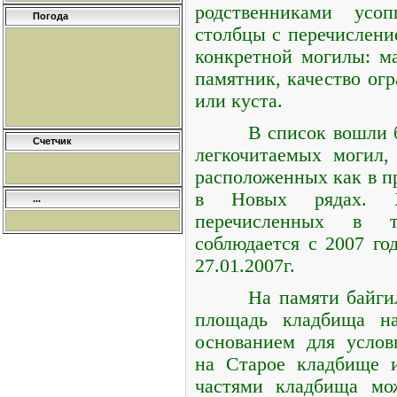
родственниками усо
Погода
столбцы с перечислени
конкретной могилы: ма
памятник, качество ог
или куста.
В список вошли 
Счетчик
легкочитаемых могил, 
расположенных как в п
в Новых рядах. Хр
...
перечисленных в т
соблюдается с 2007 го
27.01.2007г.
На памяти байги
площадь кладбища на
основанием для услов
на Старое кладбище 
частями кладбища мо