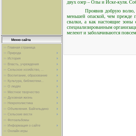
двух озер – Олы и Иске-куля. С
Проявив добрую волю, 
меньшей опаской, чем прежде по
свалки, а как настоящие зоны
специализированным организаци
мелеют и заболачиваются повсем
Меню сайта
Главная страница
Природа
История
Власть, учреждения
Сельское хозяйство, ...
Воспитание, образование
Культура, библиотеки...
О людях
Местное творчество
Духовная жизнь
Некрополистика
Объявления. Байгильдино
Сельские вести
Фотоальбомы
Информация о сайте
Онлайн игры