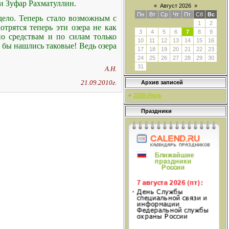
и Зуфар Рахматуллин.
«
Август 2026
»
Пн
Вт
Ср
Чт
Пт
Сб
Вс
дело. Теперь стало возможным с
1
2
отрятся теперь эти озера не как
3
4
5
6
7
8
9
о средствам и по силам только
10
11
12
13
14
15
16
бы нашлись таковые! Ведь озера
17
18
19
20
21
22
23
24
25
26
27
28
29
30
31
А.Н.
21.09.2010г.
Архив записей
2009 Июль
Праздники