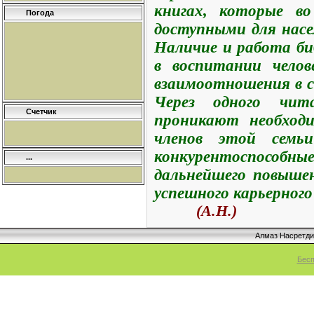
книгах, которые во
Погода
доступными для насе
Наличие и работа би
в воспитании чело
взаимоотношения в с
Через одного чит
Счетчик
проникают необход
членов этой семь
конкурентоспос
...
дальнейшего повышен
успешного карьерного
(А.Н.)
Алмаз Насретд
Бесп