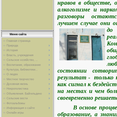
нравов в обществе, 
алкоголизме и нарк
разговор
ы остают
лучшем случае они о
д
Меню сайта
реа
Главная страница
Ко
Природа
общ
История
Власть, учреждения
гл
Сельское хозяйство, ...
лю
Воспитание, образование
состоянии сотвор
Культура, библиотеки...
О людях
результат - только 
Местное творчество
как сигнал к бездейс
Духовная жизнь
Некрополистика
на местах и чем бол
Объявления. Байгильдино
своевременно решаетс
Сельские вести
Фотоальбомы
В основе процв
Информация о сайте
образование, а знани
Онлайн игры