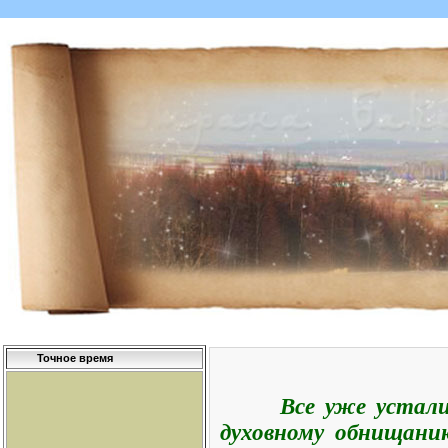
Точное время
Все уже устали
духо
вному обнищани