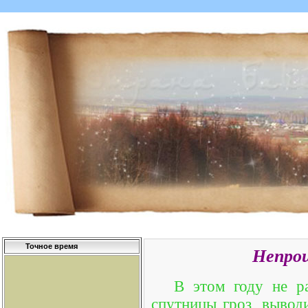
Точное время
Непро
В этом году не р
спутницы гроз, вывод