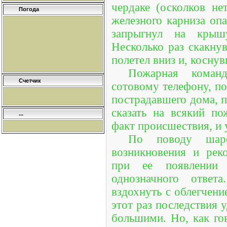
чердаке (осколков не
Погода
железного карниза оп
запрыгнул на крыш
Несколько раз скакн
полетел вниз и, косну
Пожарная команд
Счетчик
сотовому телефону, по
пострадавшего дома, п
сказать на всякий по
...
факт происшествия, и 
По поводу шар
возникновения и рек
при ее появлении
однозначного ответ
вздохнуть с облегчени
этот раз последствия 
большими. Но, как гов