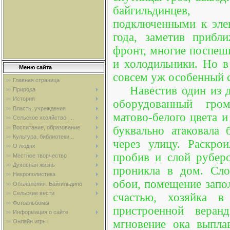
байгильдинцев,
подключенными к эле
года, заметив прибл
фронт, многие поспеш
и холодильники. Но в
Меню сайта
совсем уж особенный
Главная страница
Навестив один из д
Природа
История
оборудованный гро
Власть, учреждения
матово-белого цвета и
Сельское хозяйство, ...
Воспитание, образование
буквально атаковала
Культура, библиотеки...
через улицу. Раскро
О людях
пробив и слой руберо
Местное творчество
Духовная жизнь
проникла в дом. Сло
Некрополистика
обои, помещение запо
Объявления. Байгильдино
Сельские вести
счастью, хозяйка в
Фотоальбомы
пристроенной веран
Информация о сайте
мгновение ока выпла
Онлайн игры