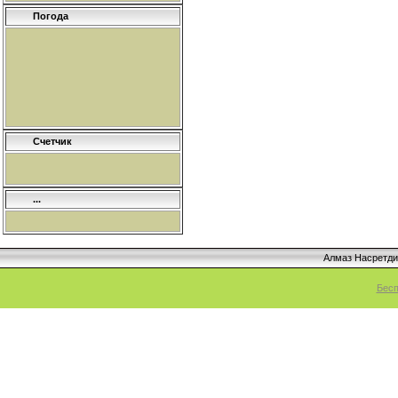
Погода
Счетчик
...
Алмаз Насретд
Бесп