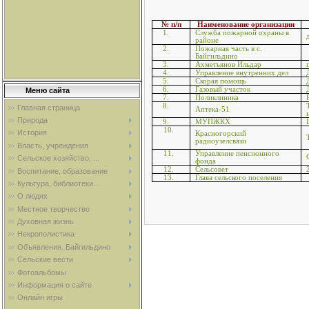
№ п/п
Наименование организации
1.
Служба пожарной охраны в
районе
2.
Пожарная часть в с.
Байгильдино
3.
Ахметьянов Ильдар
4.
Управление внутренних дел
5.
Скорая помощь
6.
Газовый участок
Меню сайта
7.
Поликлиника
8.
Главная страница
Аптека-51
Природа
9.
МУПЖКХ
10.
История
Красногорский
радиоузелсвязи
Власть, учреждения
11.
Управление пенсионного
Сельское хозяйство, ...
фонда
12.
Сельсовет
Воспитание, образование
13.
Глава сельского поселения
Культура, библиотеки...
О людях
Местное творчество
Духовная жизнь
Некрополистика
Объявления. Байгильдино
Сельские вести
Фотоальбомы
Информация о сайте
Онлайн игры