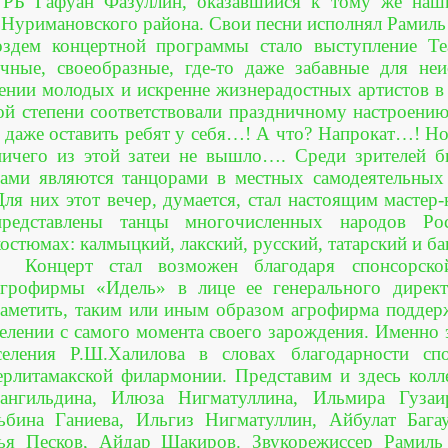
 РБ Гафуан Фазуллин, оказавшийся к тому же наш
 Нуримановского района. Свои песни исполнял Рамиль
оздем концертной программы стало выступление Теа
чные, своеобразные, где-то даже забавные для не
ении молодых и искренне жизнерадостных артистов в
ой степени соответствовали праздничному настроени
 даже оставить ребят у себя…! А что? Напрокат…! Н
ничего из этой затеи не вышло…. Среди зрителей б
сами являются танцорами в местных самодеятельных 
Для них этот вечер, думается, стал настоящим мастер
представлены танцы многочисленных народов Ро
костюмах: калмыцкий, лакский, русский, татарский и б
Концерт стал возможен благодаря спонсорск
агрофирмы «Идель» в лице ее генерального дирек
заметить, таким или иным образом агрофирма поддер
селении с самого момента своего зарождения. Именно э
селения Р.Ш.Халилова в словах благодарности сп
ерлитамакской филармонии. Представим и здесь колл
ангильдина, Илюза Нигматуллина, Ильмира Гузаи
ьбина Ганиева, Ильгиз Нигматуллин, Айбулат Бага
ья Песков, Айдар Шакиров. Звукорежиссер Рамиль 