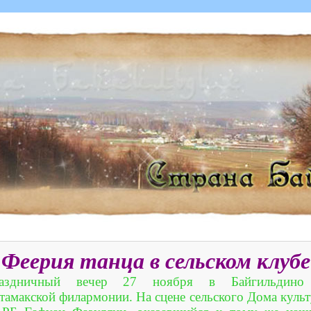
Феерия танца в сельском клубе
аздничный вечер 27 ноября в Байгильдино 
тамакской филармонии. На сцене сельского Дома кул