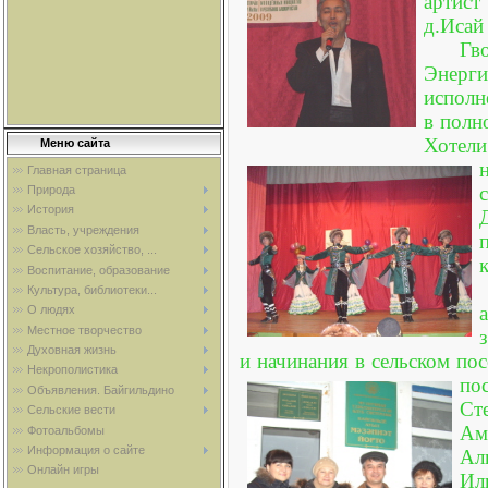
артист
д.Исай
Гв
Энерги
исполн
в полн
Хотели
Меню сайта
Главная страница
Природа
История
Власть, учреждения
Сельское хозяйство, ...
Воспитание, образование
Культура, библиотеки...
О людях
Местное творчество
Духовная жизнь
и начинания в сельском по
Некрополистика
по
Объявления. Байгильдино
Ст
Сельские вести
Ам
Фотоальбомы
Информация о сайте
Ал
Онлайн игры
Ил