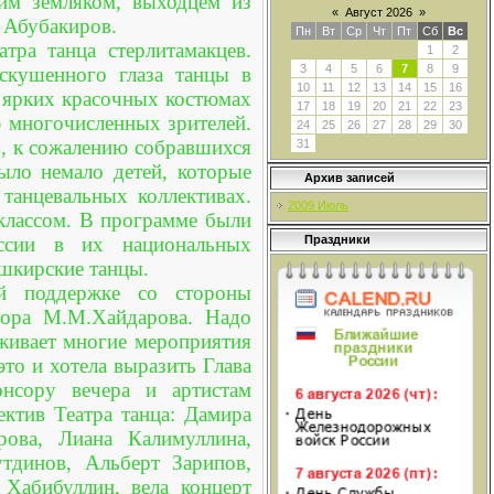
им земляком, выходцем из
«
Август 2026
»
 Абубакиров.
Пн
Вт
Ср
Чт
Пт
Сб
Вс
тра танца стерлитамакцев.
1
2
3
4
5
6
7
8
9
искушенного глаза танцы в
10
11
12
13
14
15
16
 ярких красочных костюмах
17
18
19
20
21
22
23
ю многочисленных зрителей.
24
25
26
27
28
29
30
о, к сожалению собравшихся
31
ыло немало детей, которые
Архив записей
танцевальных коллективах.
2009 Июль
-классом. В программе были
ссии в их национальных
Праздники
ашкирские танцы.
ой поддержке со стороны
тора М.М.Хайдарова. Надо
живает многие мероприятия
то и хотела выразить Глава
онсору вечера и артистам
ектив Театра танца: Дамира
рова, Лиана Калимуллина,
утдинов, Альберт Зарипов,
Хабибуллин, вела концерт