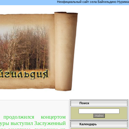
Неофициальный сайт села Байгильдино Нуримановско
Поиск
продолжился концертом
ьтуры выступил Заслуженный
Календарь