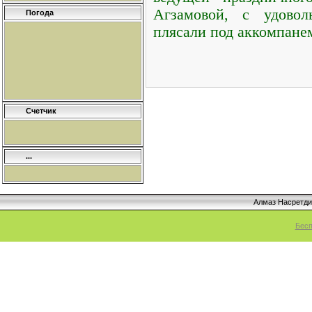
Агзамовой, с удовол
Погода
плясали под аккомпане
Счетчик
...
Алмаз Насретд
Бесп