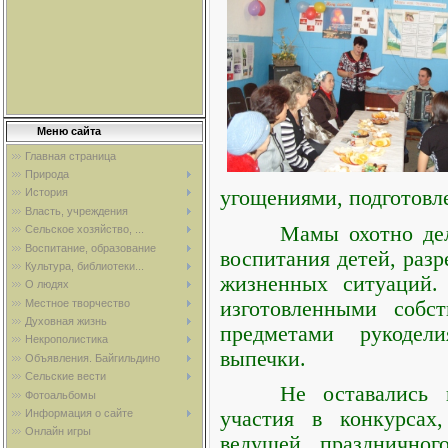
Меню сайта
Главная страница
Природа
угощениями, подготовл
История
Власть, учреждения
Мамы охотно де
Сельское хозяйство, ...
Воспитание, образование
воспитания детей, раз
Культура, библиотеки...
жизненных ситуаций.
О людях
изготовленными
собст
Местное творчество
Духовная жизнь
предметами рукоде
Некрополистика
выпечки.
Объявления. Байгильдино
Сельские вести
Не оставались 
Фотоальбомы
Информация о сайте
участия в конкурсах,
Онлайн игры
ведущей праздничног