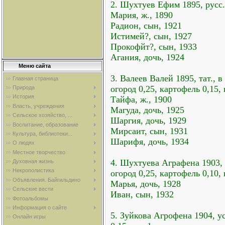
2. Шухтуев Ефим 1895, русс.,
Мария, ж., 1890
Радион, сын, 1921
Истимей?, сын, 1927
Прокофйт?, сын, 1933
Агания, дочь, 1924
Меню сайта
3. Валеев Валей 1895, тат., в
Главная страница
огород 0,25, картофель 0,15, 
Природа
История
Тайфа, ж., 1900
Власть, учреждения
Магуда, дочь, 1925
Сельское хозяйство, ...
Шаргия, дочь, 1929
Воспитание, образование
Мирсаит, сын, 1931
Культура, библиотеки...
Шарифя, дочь, 1934
О людях
Местное творчество
4. Шухтуева Аграфена 1903, в
Духовная жизнь
Некрополистика
огород 0,25, картофель 0,10, 
Объявления. Байгильдино
Марья, дочь, 1928
Сельские вести
Иван, сын, 1932
Фотоальбомы
Информация о сайте
5. Зуйкова Агрофена 1904, ус
Онлайн игры