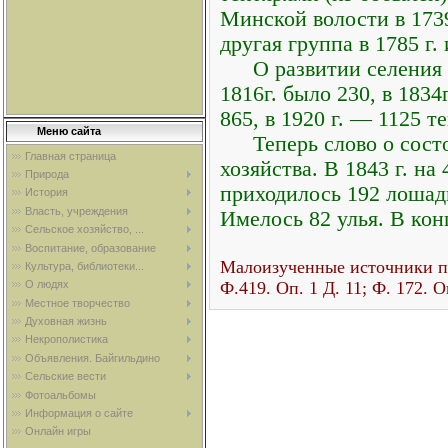
Минской волости в 1739
другая группа в 1785 г. 
О развитии селения
1816г. было 230, в 1834
865, в 1920 г. — 1125 т
Меню сайта
Теперь слово о сос
Главная страница
хозяйства. В 1843 г. на
Природа
приходилось 192 лошади,
История
Власть, учреждения
Имелось 82 улья. В кон
Сельское хозяйство, ...
Воспитание, образование
Малоизученные источники п
Культура, библиотеки...
Ф.419. Оп. 1 Д. 11; Ф. 172. О
О людях
Местное творчество
Духовная жизнь
Некрополистика
Объявления. Байгильдино
Сельские вести
Фотоальбомы
Информация о сайте
Онлайн игры