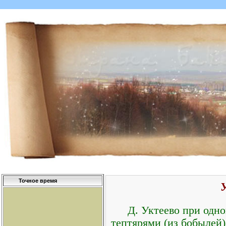
Точное время
Д. Уктеево при одн
тептярями (из бобылей)