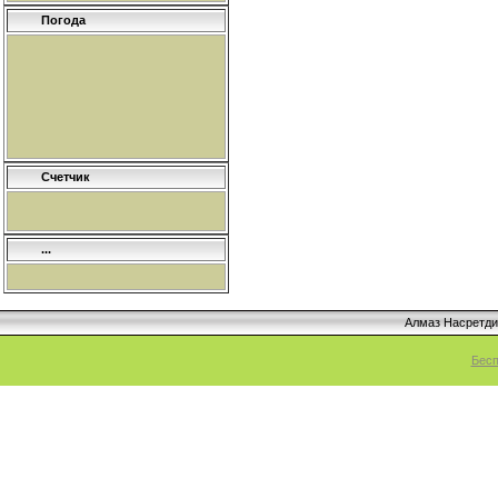
Погода
Счетчик
...
Алмаз Насретд
Бесп