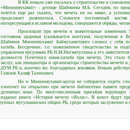
В КК немало уже писалось о строительстве и становл
«Миннимухамат» - детище Шаймиева М.Б. Сегодня, по прош
хочется еще раз сказать, что мечеть не на замке, а успеш
продолжает развиваться. Сложился постоянный костяк
интересующаяся исламом молодежь, совершаются обряды, чита
Произошли при мечети и значительные изменения. 
состояния здоровья (сказывается контузия, полученная в 
Шаймиев Миннимухамат Баймухаметович сложил с себя по
хатиба. Бессрочное, т.е. пожизненное свидетельство за по
управления мусульман РБ Н.М.Нигматуллина и его заместителя 
должности Почетного имам-хатиба при мечети. Это стало 
заслуг, как инициатора и организатора строительства мечети в
ДУМ РБ и, конечно же, благодарных земляков. Новым действ
Газизов Халяф Талипович.
Но и Миннимухамат-мулла не собирается сидеть сло
хлопочет по открытию при мечети библиотеки памяти пред
духовных книг. По м
ногочисленным просьбам верующих г
издание книги «История мечети «Ихлас». В книге будут пр
рупных мусульманских общин РБ, среди которых заслуженно 