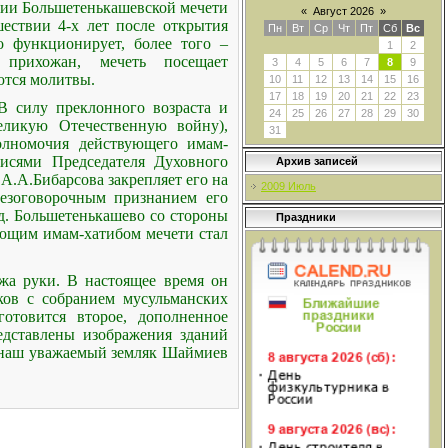
ении Большетенькашевской мечети
«
Август 2026
»
ествии 4-х лет после открытия
Пн
Вт
Ср
Чт
Пт
Сб
Вс
но функционирует, более того –
1
2
 прихожан, мечеть посещает
3
4
5
6
7
8
9
ются молитвы.
10
11
12
13
14
15
16
17
18
19
20
21
22
23
В силу преклонного возраста и
24
25
26
27
28
29
30
Великую Отечественную войну),
31
лномочия действующего имам-
дписями Председателя Духовного
Архив записей
А.А.Бибарсова закрепляет его на
2009 Июль
безоговорочным признанием его
 д. Большетенькашево со стороны
Праздники
ующим имам-хатибом мечети стал
жа руки. В настоящее время он
ков с собранием мусульманских
отовится второе, дополненное
едставлены изображения зданий
и наш уважаемый земляк Шаймиев