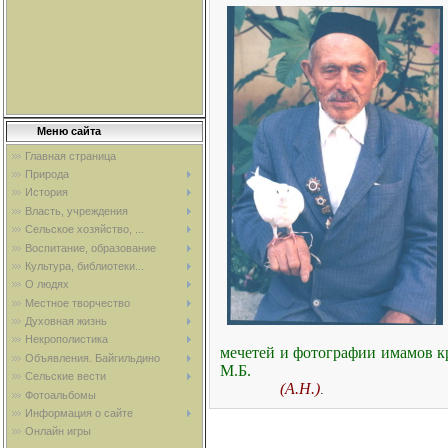
Меню сайта
Главная страница
Природа
История
Власть, учреждения
Сельское хозяйство, ...
Воспитание, образование
Культура, библиотеки...
О людях
Местное творчество
Духовная жизнь
Некрополистика
мечетей и фотографии имамов к
Объявления. Байгильдино
М.Б.
Сельские вести
(А.Н.)
.
Фотоальбомы
Информация о сайте
Онлайн игры