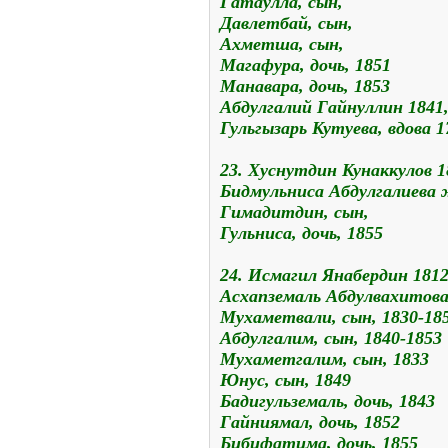
Гатаулла, сын,
Давлетбай, сын,
Ахметша, сын,
Магафура, дочь, 1851
Манавара, дочь, 1853
Абдулгалий Гайнуллин 1841
Гульгызарь Кутуева, вдова 1
23. Хуснутдин Кунаккулов 1
Бидмульниса Абдулгалиева 
Гимадитдин, сын,
Гульниса, дочь, 1855
24. Исмагил Янабердин 181
Асхапземаль Абдулвахитова
Мухаметвали, сын, 1830-18
Абдулгалим, сын, 1840-1853
Мухаметгалим, сын, 1833
Юнус, сын, 1849
Бадигульземаль, дочь, 1843
Гайниямал, дочь, 1852
Бибифатима, дочь, 1855