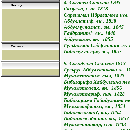
4. Сагадей Салихов 1793
Погода
Фазулла, сын, 1818
Сарвиямал Ибрагимова нев.
Абдуллатиф, вн., 1838
Абдулмуталлап, вн., 1845
Габдранит?, вн., 1848
Абдулваган, вн., 1855
Гульбизада Сейфуллина ж. 
Счетчик
Бибимугульсум, вн., 1857
5. Сагидулла Салихов 1813
...
Гульрус Абдулхаликова ж. 1
Мухаметгалим, сын, 1823
Бибизарифа Хайбуллина нев
Мухаметсалих, вн., 1856
Мухаметгариф, сын, 1828
Бибикарима Габидуллина не
Мухаметфатых, вн., 1854
Бибимагиман?, вн., 1852
Бибишамсибанат, вн., 1857
Мухаметшакир, сын, 1833