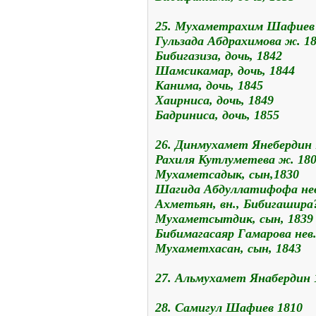
25. Мухаметрахим Шафиев
Гульзада Абдрахимова ж. 1
Бибигазиза, дочь, 1842
Шамсикамар, дочь, 1844
Канима, дочь, 1845
Хаирниса, дочь, 1849
Бадриниса, дочь, 1855
26. Динмухамет Янебердин 
Рахиля Кутлуметева ж. 18
Мухаметсадык, сын,1830
Шагида Абдуллатифофа нев
Ахметьян, вн., Бибигашира?,
Мухаметсытдик, сын, 1839
Бибимагасаяр Гамарова нев.
Мухаметхасан, сын, 1843
27. Альмухамет Янабердин 
28. Самигул Шафиев 1810