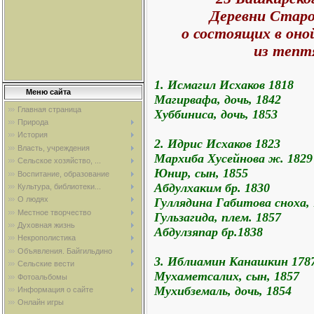
Деревни Старо
о состоящих в оно
из тепт
1. Исмагил Исхаков 1818
Меню сайта
Магирвафа, дочь, 1842
Главная страница
Хуббиниса, дочь, 1853
Природа
История
2. Идрис Исхаков 1823
Власть, учреждения
Мархиба Хусейнова ж. 1829
Сельское хозяйство, ...
Юнир, сын, 1855
Воспитание, образование
Абдулхаким бр. 1830
Культура, библиотеки...
О людях
Гуллядина Габитова сноха, 
Местное творчество
Гульзагида, плем. 1857
Духовная жизнь
Абдулзяпар бр.1838
Некрополистика
Объявления. Байгильдино
3. Иблиамин Канашкин 178
Сельские вести
Мухаметсалих, сын, 1857
Фотоальбомы
Мухибземаль, дочь, 1854
Информация о сайте
Онлайн игры