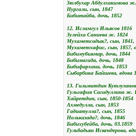
Зюлбухар Абдулхакимова ж.
Нургали, сын, 1847
Бибитайба, дочь, 1852
12. Исламгул Ильясов 1816
Зулейха Саниева ж. 1824
Мухаметсадык?, сын, 1841
Мухаметхафис, сын, 1857,
Бибимубиямар, дочь, 1844
Бибимагида, дочь, 1848
Бибифархана, дочь, 1853
Сыбарбика Байшева, вдова 
13. Гильмитдин Кутлузанов
Гульгафия Сагидуллина ж. 
Хайретдин, сын, 1850-1854
Ахмедулла, сын, 1853
Гадиатулла?, сын, 1855
Нольказада?, дочь, 1846
Бибихубейба, дочь, 03.1859
Гульбадьян Искендерова, вд