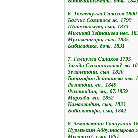
Бибигайниземаль, дочь, 184
6. Тохветулла Салихов 1800
Балхис Сагитова ж. 1799
Шаяхмахмут, сын, 1833
Миликяй Зейнашева нев. 18
Мухаметгири, сын, 1835
Бибисадика, дочь, 1831
7. Галиулла Салихов 1795
Загида Супханкулова? ж. 18
Зелялетдин, сын, 1820
Бибигафия Зейнашева нев. 
Разитдин, вн., 1849
Фазлитдин, вн., 07.1859
Мархаба, вн., 1852
Камалетдин, сын, 1833
Бибилатифа, сын, 1842
8. Земалетдин Галиуллин 1
Нурызыгин Абдулнасырова 
Мусалим?, сын, 1857