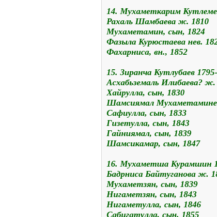
14. Мухаметкарим Кутлеме
Рахаль Шамбаева ж. 1810
Мухаметамин, сын, 1824
Фазыла Курюстаева нев. 18
Фахарниса, вн., 1852
15. Зиранча Кутлубаев 1795
Асхабьземаль Илибаева? ж.
Хайрулла, сын, 1830
Шамсиямал Мухаметаминева
Сафиулла, сын, 1833
Гизетулла, сын, 1843
Гайниямал, сын, 1839
Шамсикамар, сын, 1847
16. Мухаметша Курамшин 
Бадрниса Байтуганова ж. 1
Мухаметзян, сын, 1839
Нигаметзян, сын, 1843
Нигаметулла, сын, 1846
Сабигатулла, сын, 1855