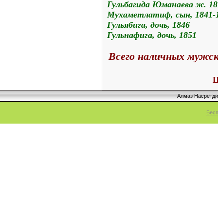
Гульбагида Юманаева ж. 18
Мухаметлатиф, сын, 1841-
Гульябига, дочь, 1846
Гульнафига, дочь, 1851
Всего наличных мужско
Ц
Алмаз Насретд
Бесп