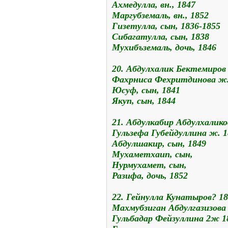
Ахмедулла, вн., 1847
Маргубземаль, вн., 1852
Гизетулла, сын, 1836-1855
Сибагатулла, сын, 1838
Мухибъземаль, дочь, 1846
20. Абдулхалик Бектемиров
Фахрниса Фехритдинова ж.
Юсуф, сын, 1841
Якуп, сын, 1844
21. Абдулкабир Абдулхалико
Гульзефа Губейдуллина ж. 1
Абдулшакир, сын, 1849
Мухаметхаип, сын,
Нурмухамет, сын,
Разифа, дочь, 1852
22. Гейнулла Кунатыров? 1
Махмубзиган Абдулгазизова
Гульбадар Фейзуллина 2ж 1