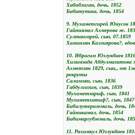
Хабибзиган, дочь, 1852
Бибитуташ, дочь, 1854
9. Мухаметгирей Юнусов 1
Гайниямал Ахмерова ж. 18
Султангарей, сын, 07.1859
Хаминзян Калзиярова?, вдов
10. Ибрагим Юзлукбаев 181
Хилимзада Абдулмазитова 
Ахметзян 1829, сын,, от 1ж
рекруты
Салимзян, сын, 1836
Габдулгазим, сын, 1839
Мухаметзариф, сын, 1841
Мухаметхатиф?, сын, 1847
Бибилутериземаль, дочь, 18
Гайникамал, дочь, 1854
Бибимаргубземаль, дочь, 18
11. Рахимкул Юзлукбаев 181