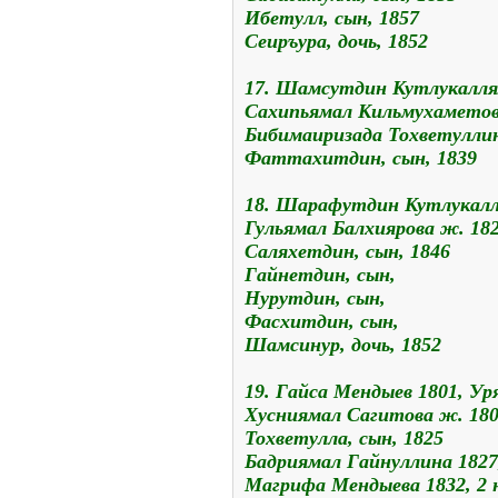
Ибетулл, сын, 1857
Сеиръура, дочь, 1852
17. Шамсутдин Кутлукалля
Сахипьямал Кильмухаметов
Бибимаиризада Тохветуллин
Фаттахитдин, сын, 1839
18. Шарафутдин Кутлукалл
Гульямал Балхиярова ж. 18
Саляхетдин, сын, 1846
Гайнетдин, сын,
Нурутдин, сын,
Фасхитдин, сын,
Шамсинур, дочь, 1852
19. Гайса Мендыев 1801, У
Хусниямал Сагитова ж. 18
Тохветулла, сын, 1825
Бадриямал Гайнуллина 1827,
Магрифа Мендыева 1832, 2 