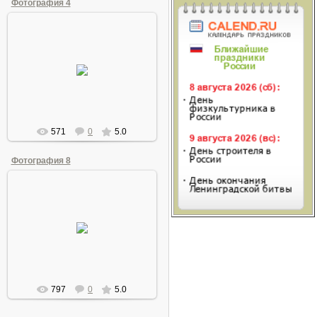
Фотография 4
30.10.2009
На сцене Аскины
Ordinec
571
0
5.0
Фотография 8
30.10.2009
Хазиевы
Ordinec
797
0
5.0