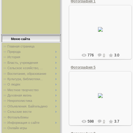
Фотография 1
30.10.2009
Встречаем гостей
Ordinec
Меню сайта
Главная страница
Природа
776
0
3.0
История
Власть, учреждения
Фотография 5
Сельское хозяйство, ...
Воспитание, образование
Культура, библиотеки...
О людях
30.10.2009
Местное творчество
Халиса Мухамадеева
Духовная жизнь
(Шамсутдинова)
Некрополистика
Ordinec
Объявления. Байгильдино
Сельские вести
Фотоальбомы
598
0
3.7
Информация о сайте
Онлайн игры