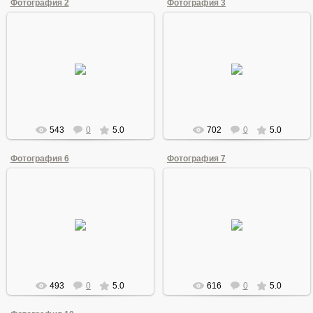
Фотография 2
Фотография 3
30.10.2009
30.10.2009
Ахтамьянова Анфиса-апа в
В юрте
этнографическом уголке
Ordinec
Ordinec
543
0
5.0
702
0
5.0
Фотография 6
Фотография 7
30.10.2009
30.10.2009
Сафины
Гариповы
Ordinec
Ordinec
493
0
5.0
616
0
5.0