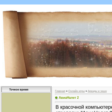
Точное время
Главная
»
Онлайн игры
»
Аркады и экшн
АвиаНалет 2
В красочной компьютер