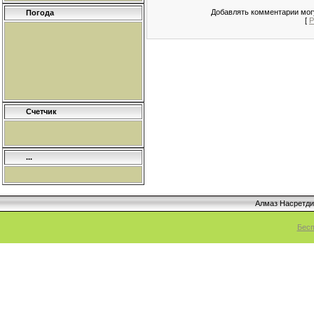
Добавлять комментарии могу
Погода
[
Р
Счетчик
...
Алмаз Насретд
Бесп