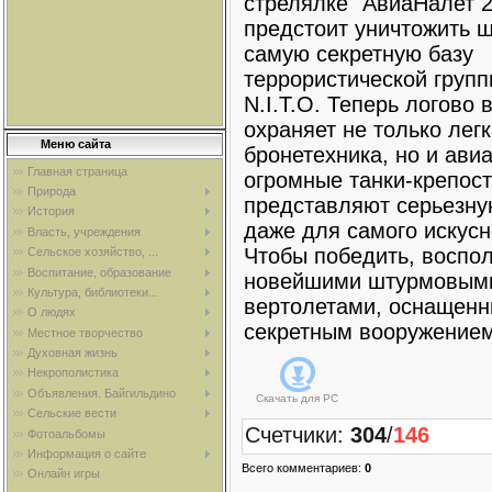
стрелялке "АвиаНалет 2
предстоит уничтожить 
самую секретную базу
террористической групп
N.I.T.O. Теперь логово 
охраняет не только лег
Меню сайта
бронетехника, но и ави
Главная страница
огромные танки-крепост
Природа
представляют серьезну
История
даже для самого искусн
Власть, учреждения
Чтобы победить, воспол
Сельское хозяйство, ...
Воспитание, образование
новейшими штурмовым
Культура, библиотеки...
вертолетами, оснащен
О людях
секретным вооружением
Местное творчество
Духовная жизнь
Некрополистика
Объявления. Байгильдино
Скачать для
PC
Сельские вести
Счетчики
:
304
/
146
Фотоальбомы
Информация о сайте
Всего комментариев
:
0
Онлайн игры