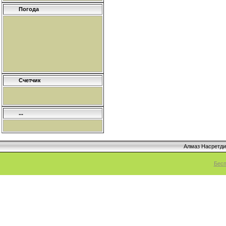
Погода
Счетчик
...
Алмаз Насретд
Бесп