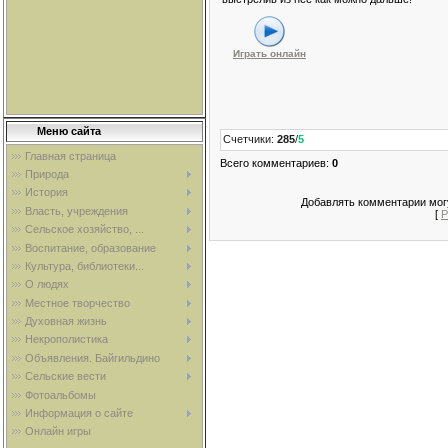
Играть онлайн
Меню сайта
Счетчики
:
285
/
5
Главная страница
Всего комментариев
:
0
Природа
История
Добавлять комментарии могу
Власть, учреждения
[
Р
Сельское хозяйство, ...
Воспитание, образование
Культура, библиотеки...
О людях
Местное творчество
Духовная жизнь
Некрополистика
Объявления. Байгильдино
Сельские вести
Фотоальбомы
Информация о сайте
Онлайн игры