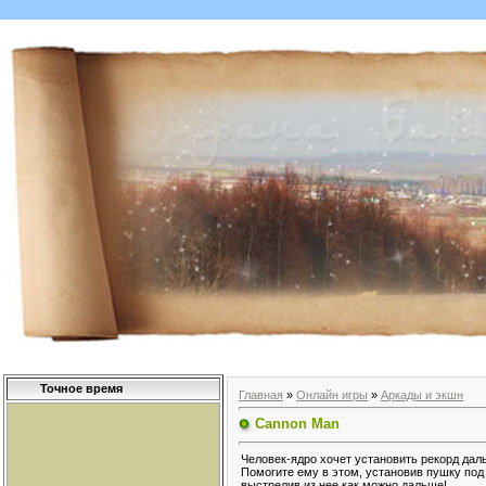
Точное время
Главная
»
Онлайн игры
»
Аркады и экшн
Cannon Man
Человек-ядро хочет установить рекорд даль
Помогите ему в этом, установив пушку под
выстрелив из нее как можно дальше!