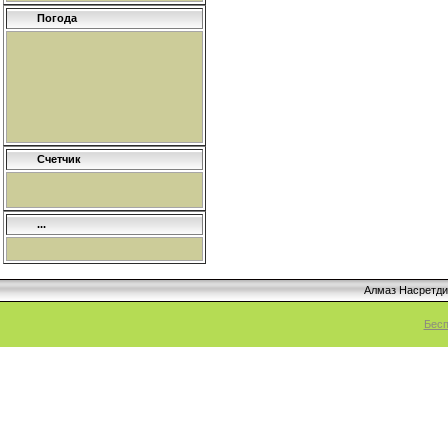
Погода
Счетчик
...
Алмаз Насретд
Бесп