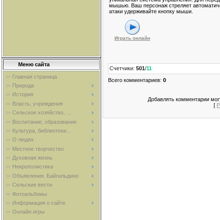
мышью. Ваш персонаж стреляет автоматич
атаки удерживайте кнопку мыши.
Играть онлайн
Меню сайта
Счетчики
:
501
/
11
Главная страница
Всего комментариев
:
0
Природа
История
Добавлять комментарии могу
Власть, учреждения
[
Р
Сельское хозяйство, ...
Воспитание, образование
Культура, библиотеки...
О людях
Местное творчество
Духовная жизнь
Некрополистика
Объявления. Байгильдино
Сельские вести
Фотоальбомы
Информация о сайте
Онлайн игры