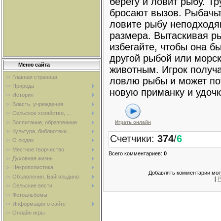
берегу и ловит рыбу. Т
бросают вызов. Рыбачьт
ловите рыбу неподходя
размера. Вытаскивая ры
избегайте, чтобы она б
другой рыбой или морс
Меню сайта
животным. Игрок получа
Главная страница
ловлю рыбы и может по
Природа
новую приманку и удочк
История
Власть, учреждения
Сельское хозяйство, ...
Воспитание, образование
Играть онлайн
Культура, библиотеки...
Счетчики
:
374
/
6
О людях
Местное творчество
Всего комментариев
:
0
Духовная жизнь
Некрополистика
Добавлять комментарии могу
Объявления. Байгильдино
[
Р
Сельские вести
Фотоальбомы
Информация о сайте
Онлайн игры