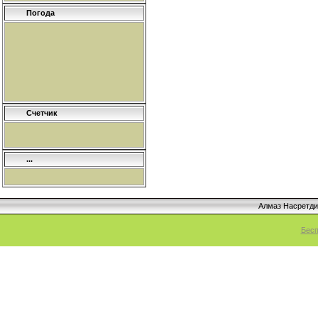
Погода
Счетчик
...
Алмаз Насретд
Бесп