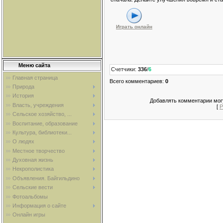
Играть онлайн
Меню сайта
Счетчики
:
336
/
6
Главная страница
Всего комментариев
:
0
Природа
История
Добавлять комментарии могу
Власть, учреждения
[
Р
Сельское хозяйство, ...
Воспитание, образование
Культура, библиотеки...
О людях
Местное творчество
Духовная жизнь
Некрополистика
Объявления. Байгильдино
Сельские вести
Фотоальбомы
Информация о сайте
Онлайн игры