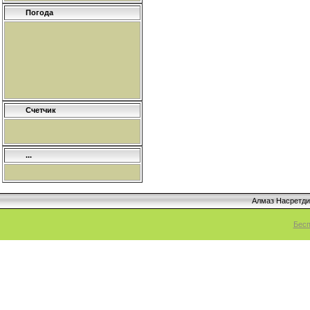
Погода
Счетчик
...
Алмаз Насретд
Бесп