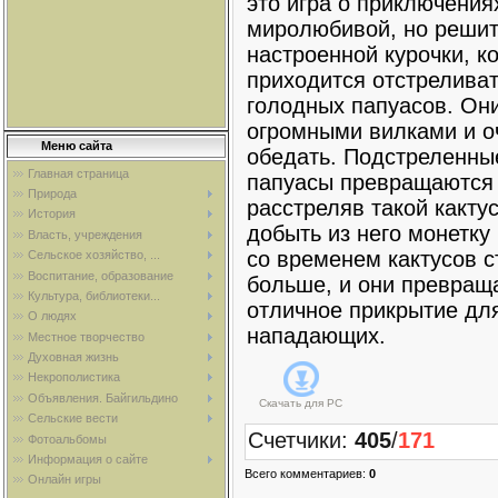
это игра о приключения
миролюбивой, но реши
настроенной курочки, к
приходится отстреливат
голодных папуасов. Он
огромными вилками и о
Меню сайта
обедать. Подстреленны
Главная страница
папуасы превращаются 
Природа
расстреляв такой какту
История
добыть из него монетку 
Власть, учреждения
со временем кактусов с
Сельское хозяйство, ...
Воспитание, образование
больше, и они превращ
Культура, библиотеки...
отличное прикрытие дл
О людях
нападающих.
Местное творчество
Духовная жизнь
Некрополистика
Объявления. Байгильдино
Скачать для
PC
Сельские вести
Счетчики
:
405
/
171
Фотоальбомы
Информация о сайте
Всего комментариев
:
0
Онлайн игры