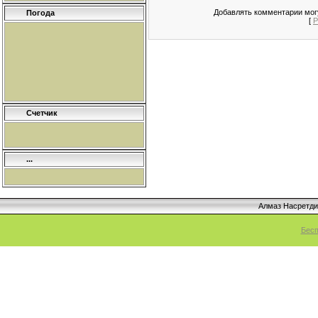
Добавлять комментарии могу
Погода
[
Р
Счетчик
...
Алмаз Насретд
Бесп