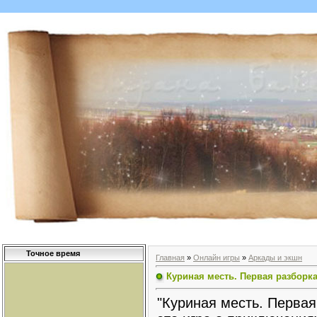
Точное время
Главная
»
Онлайн игры
»
Аркады и экшн
Куриная месть. Первая разборк
"Куриная месть. Первая