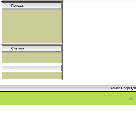
Погода
Счетчик
...
Алмаз Насретд
Бесп