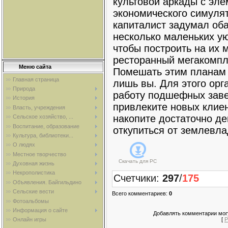
культовой аркады с эл
экономического симуля
капиталист задумал об
несколько маленьких у
чтобы построить на их 
ресторанный мегакомпл
Меню сайта
Помешать этим планам
Главная страница
лишь вы. Для этого орг
Природа
работу подшефных зав
История
привлеките новых клие
Власть, учреждения
накопите достаточно де
Сельское хозяйство, ...
Воспитание, образование
откупиться от землевла
Культура, библиотеки...
О людях
Местное творчество
Скачать для
PC
Духовная жизнь
Некрополистика
Счетчики
:
297
/
175
Объявления. Байгильдино
Сельские вести
Всего комментариев
:
0
Фотоальбомы
Информация о сайте
Добавлять комментарии могу
[
Р
Онлайн игры