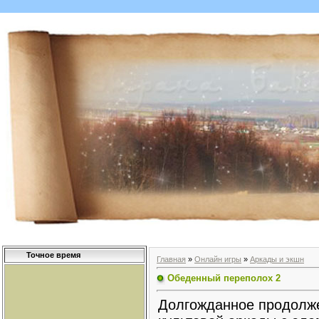
Точное время
Главная
»
Онлайн игры
»
Аркады и экшн
Обеденный переполох 2
Долгожданное продолж