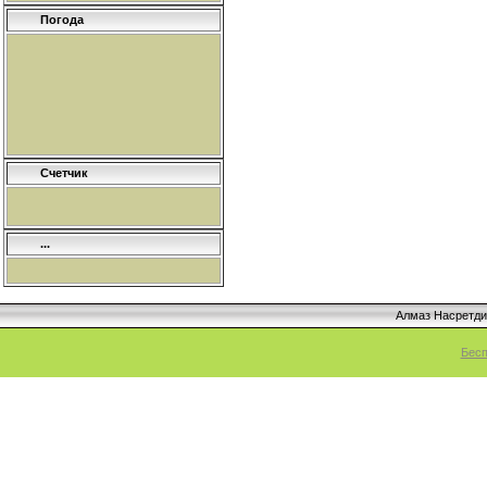
Погода
Счетчик
...
Алмаз Насретд
Бесп