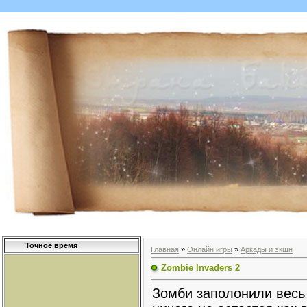
Точное время
Главная
»
Онлайн игры
»
Аркады и экшн
Zombie Invaders 2
Зомби заполонили весь