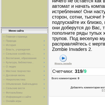
ничего не остается как 
автомат и начать компа
истреблению! Они наст
сторон, сотни, тысячи! 
подпускайте их близко,
они доберутся до Вас, 
Меню сайта
пополните ряды тупых 
Главная страница
трупов. Под веселую му
Природа
расправляйтесь с мертв
История
Zombie Invaders 2.
Власть, учреждения
Сельское хозяйство, ...
Воспитание, образование
Культура, библиотеки...
Играть онлайн
О людях
Счетчики
:
319
/
9
Местное творчество
Духовная жизнь
Всего комментариев
:
0
Некрополистика
Объявления. Байгильдино
Добавлять комментарии могу
Сельские вести
[
Р
Фотоальбомы
Информация о сайте
Онлайн игры