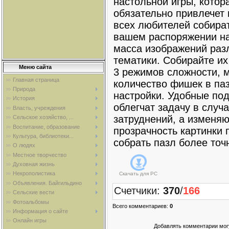
настольной игры, котор
обязательно привлечет
всех любителей собират
вашем распоряжении н
масса изображений раз
тематики. Собирайте их
Меню сайта
3 режимов сложности, 
Главная страница
количество фишек в паз
Природа
настройки. Удобные под
История
облегчат задачу в случ
Власть, учреждения
затруднений, а изменя
Сельское хозяйство, ...
Воспитание, образование
прозрачность картинки
Культура, библиотеки...
собрать пазл более точ
О людях
Местное творчество
Духовная жизнь
Некрополистика
Скачать для
PC
Объявления. Байгильдино
Счетчики
:
370
/
166
Сельские вести
Фотоальбомы
Всего комментариев
:
0
Информация о сайте
Онлайн игры
Добавлять комментарии могу