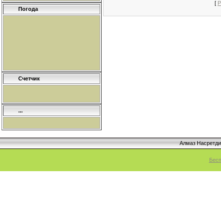
[
Р
Погода
Счетчик
...
Алмаз Насретд
Бесп