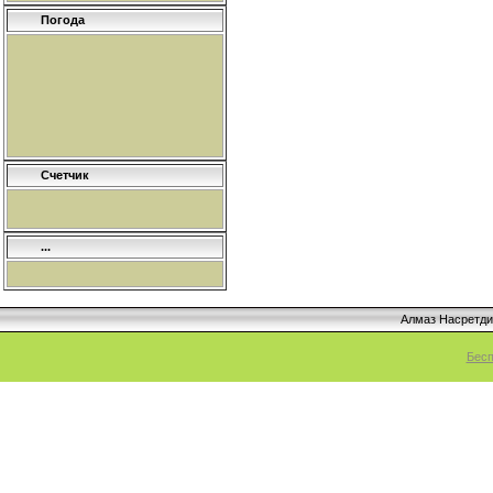
Погода
Счетчик
...
Алмаз Насретд
Бесп