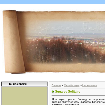
Точное время
Главная
»
Онлайн игры
»
Настольные
Squares Solitaire
Цель игры - вращать блоки до тех пор, пока
типа не образуют углы квадрата. Квадрат м
размера и ориентации.