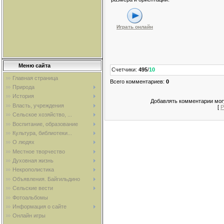
Играть онлайн
Меню сайта
Счетчики
:
495
/
10
Главная страница
Всего комментариев
:
0
Природа
История
Добавлять комментарии могу
Власть, учреждения
[
Р
Сельское хозяйство, ...
Воспитание, образование
Культура, библиотеки...
О людях
Местное творчество
Духовная жизнь
Некрополистика
Объявления. Байгильдино
Сельские вести
Фотоальбомы
Информация о сайте
Онлайн игры