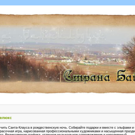
Делюкс
чить Санта-Клауса в рождественскую ночь. Собирайте подарки и вместе с эльфами и
красочная игра, нарисованная профессиональными художниками и насыщенная празд
го. Великолепная графика, отличное музыкальное сопровождение и наполненный