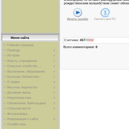
рождественским волшебством сюжет обязат
Играть онлайн
Скачать для
PC
Меню сайта
Счетчики
:
457
/
7
/
212
Главная страница
Всего комментариев
:
0
Природа
История
Власть, учреждения
Сельское хозяйство, ...
Воспитание, образование
Культура, библиотеки...
О людях
Местное творчество
Духовная жизнь
Некрополистика
Объявления. Байгильдино
Сельские вести
Фотоальбомы
Информация о сайте
Онлайн игры