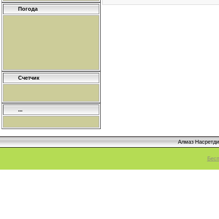
Погода
Счетчик
...
Алмаз Насретд
Бесп