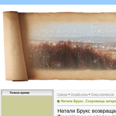
Точное время
Главная
»
Онлайн игры
»
Поиск предметов
Натали Брукс. Сокровища затер
Натали Брукс возвраща