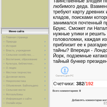
Таинственные злодеи п
любимого деда. Взамен
требуют карту древних 
кладов, поисками кото
занимался почтенный 
Брукс. Сможет ли Натал
Меню сайта
нужные улики и решить
Главная страница
головоломки, каждая из
Природа
приблизит ее к разгадк
История
тайны? Впереди - Лонд
Власть, учреждения
Йорк, подземные катак
Сельское хозяйство, ...
Воспитание, образование
тайный бункер президен
Культура, библиотеки...
О людях
Местное творчество
Скачать для
PC
Духовная жизнь
Некрополистика
Счетчики
:
382
/
192
Объявления. Байгильдино
Сельские вести
Всего комментариев
:
0
Фотоальбомы
Информация о сайте
Добавлять комментарии могу
[
Р
Онлайн игры