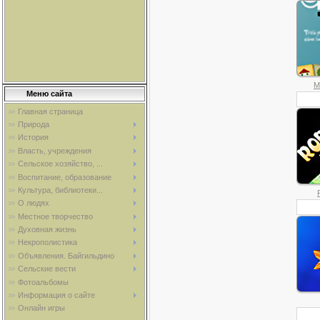
M
Меню сайта
Главная страница
Природа
История
Власть, учреждения
Сельское хозяйство, ...
Воспитание, образование
Культура, библиотеки...
О людях
Местное творчество
Духовная жизнь
Некрополистика
Объявления. Байгильдино
Сельские вести
Фотоальбомы
Информация о сайте
Онлайн игры