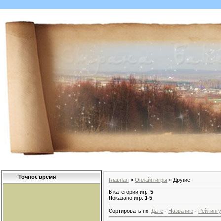
Точное время
Главная
»
Онлайн игры
» Другие
В категории игр
:
5
Показано игр
:
1-5
Сортировать по
:
Дате
·
Названию
·
Рейтингу