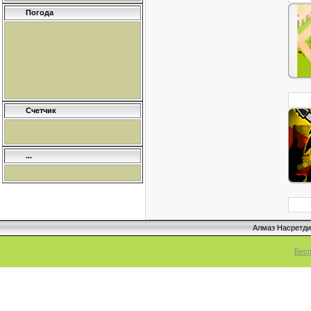
Погода
Счетчик
...
Алмаз Насретд
Бесп