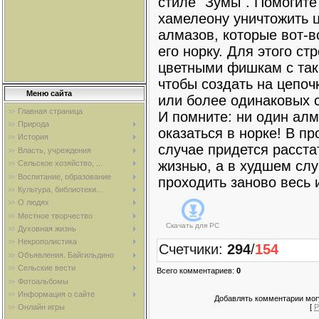
стиле "Зумы". Помогите
хамелеону уничтожить 
алмазов, которые вот-в
его норку. Для этого ст
цветными фишкам с так
чтобы создать на цепочк
Меню сайта
или более одинаковых 
Главная страница
И помните: ни один ал
Природа
оказаться в норке! В п
История
случае придется расста
Власть, учреждения
жизнью, а в худшем слу
Сельское хозяйство, ...
Воспитание, образование
проходить заново весь 
Культура, библиотеки...
О людях
Местное творчество
Скачать для
PC
Духовная жизнь
Некрополистика
Счетчики
:
294
/
154
Объявления. Байгильдино
Сельские вести
Всего комментариев
:
0
Фотоальбомы
Информация о сайте
Добавлять комментарии могу
[
Р
Онлайн игры