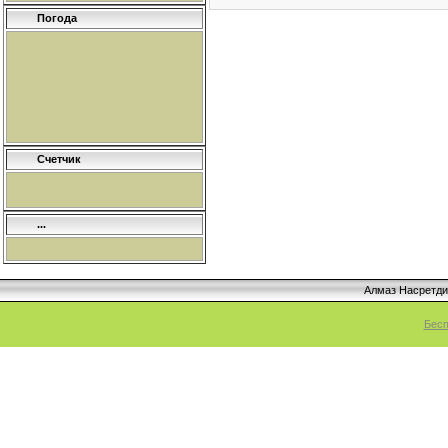
Погода
Счетчик
...
Алмаз Насретд
Бесп