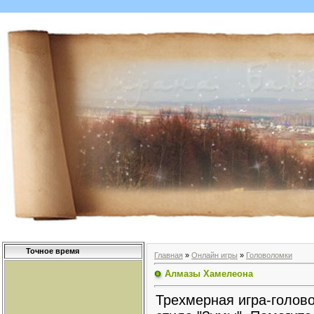
Точное время
Главная
»
Онлайн игры
»
Головоломки
Алмазы Хамелеона
Трехмерная игра-голов