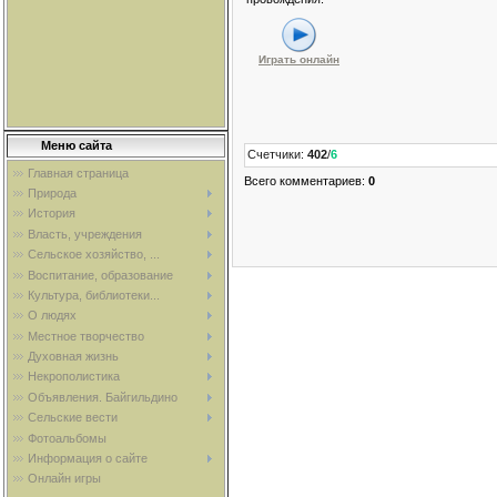
Играть онлайн
Меню сайта
Счетчики
:
402
/
6
Главная страница
Всего комментариев
:
0
Природа
История
Власть, учреждения
Сельское хозяйство, ...
Воспитание, образование
Культура, библиотеки...
О людях
Местное творчество
Духовная жизнь
Некрополистика
Объявления. Байгильдино
Сельские вести
Фотоальбомы
Информация о сайте
Онлайн игры