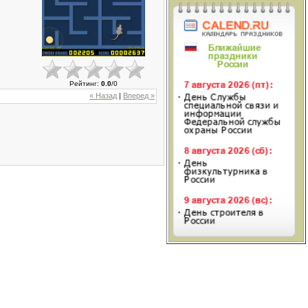
Рейтинг
:
0.0
/
0
« Назад
|
Вперед »