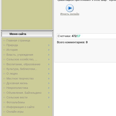
Играть онлайн
Меню сайта
Счетчики
:
472
/
17
Главная страница
Всего комментариев
:
0
Природа
История
Власть, учреждения
Сельское хозяйство, ...
Воспитание, образование
Культура, библиотеки...
О людях
Местное творчество
Духовная жизнь
Некрополистика
Объявления. Байгильдино
Сельские вести
Фотоальбомы
Информация о сайте
Онлайн игры