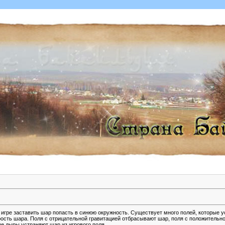
 игре заставить шар попасть в синюю окружность. Существует много полей, которые 
ость шара. Поля с отрицательной гравитацией отбрасывают шар, поля с положительн
ые дыры устраняют шар из игрового поля.