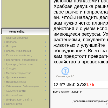
уклоном познакомит вас
Храбрая девушка решил
свое ранчо и попросила
ей. Чтобы наладить де
вам нужно четко планир
действия и с умом испо
Меню сайта
имеющиеся ресурсы. Ух
Главная страница
растениями, покупайте
Природа
животных и улучшайте
История
оборудование. Всего за
Власть, учреждения
вам предстоит преврати
Сельское хозяйство, ...
Воспитание, образование
хозяйство в процветаю
Культура, библиотеки...
О людях
Местное творчество
Скачать для
PC
Духовная жизнь
Некрополистика
Счетчики
:
373
/
175
Объявления. Байгильдино
Сельские вести
Всего комментариев
:
0
Фотоальбомы
Информация о сайте
Добавлять комментарии могу
[
Р
Онлайн игры