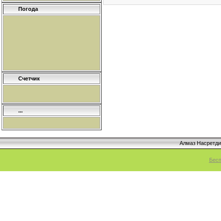
Погода
Счетчик
...
Алмаз Насретд
Бесп