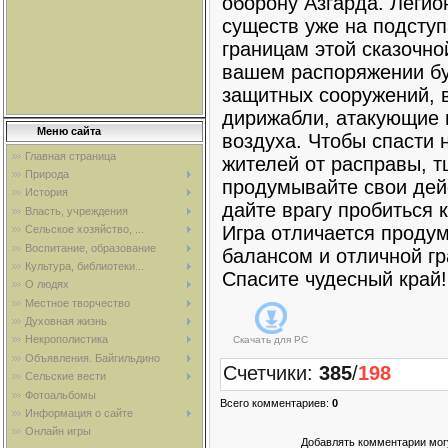
оборону Азгарда. Легио
существ уже на подступ
границам этой сказочно
вашем распоряжении бу
защитных сооружений, в
дирижабли, атакующие 
Меню сайта
воздуха. Чтобы спасти 
Главная страница
жителей от расправы, 
Природа
продумывайте свои дей
История
дайте врагу пробиться 
Власть, учреждения
Игра отличается проду
Сельское хозяйство, ...
Воспитание, образование
балансом и отличной г
Культура, библиотеки...
Спасите чудесный край!
О людях
Местное творчество
Духовная жизнь
Некрополистика
Скачать для
PC
Объявления. Байгильдино
Счетчики
:
385
/
198
Сельские вести
Фотоальбомы
Всего комментариев
:
0
Информация о сайте
Онлайн игры
Добавлять комментарии могу