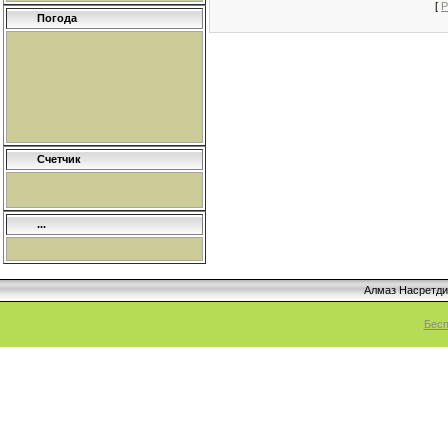
[
Р
Погода
Счетчик
...
Алмаз Насретд
Бесп