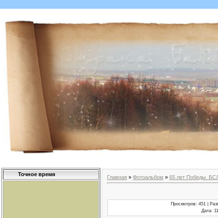
Точное время
Главная
»
Фотоальбом
»
65 лет Победы. БС
Просмотров
: 451 |
Раз
Дата
: 1