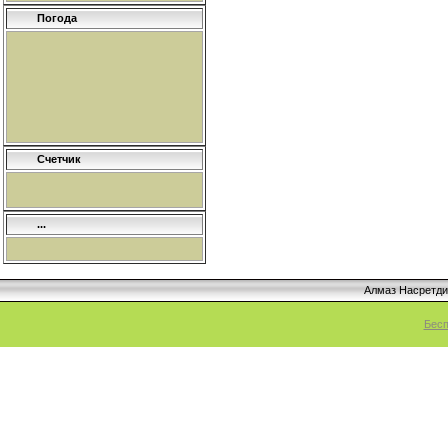
Погода
Счетчик
...
Алмаз Насретд
Бесп