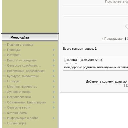
Просмотреть ф
Меню сайта
« Предыдущая
|
Главная страница
Всего комментариев
:
1
Природа
История
1
флюза
Власть, учреждения
(14.05.2010 22:12)
0
Сельское хозяйство, ...
мои дорогие родители алтынгужины аклима
Воспитание, образование
Культура, библиотеки...
О людях
Добавлять комментарии могу
[
Р
Местное творчество
Духовная жизнь
Некрополистика
Объявления. Байгильдино
Сельские вести
Фотоальбомы
Информация о сайте
Онлайн игры