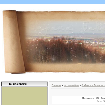
Точное время
Главная
»
Фотоальбом
»
8 Марта в Больше
Просмотров
: 574 |
Раз
Дата
: 0