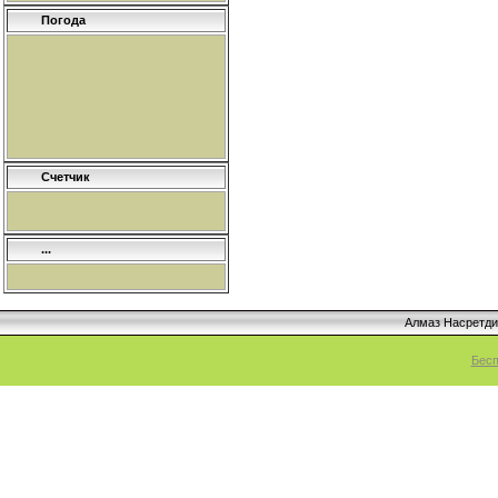
Погода
Счетчик
...
Алмаз Насретд
Бесп