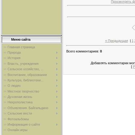
Просмотреть ф
Меню сайта
« Предыдущая
|
1
Главная страница
Всего комментариев
:
0
Природа
История
Добавлять комментарии могу
Власть, учреждения
[
Р
Сельское хозяйство, ...
Воспитание, образование
Культура, библиотеки...
О людях
Местное творчество
Духовная жизнь
Некрополистика
Объявления. Байгильдино
Сельские вести
Фотоальбомы
Информация о сайте
Онлайн игры